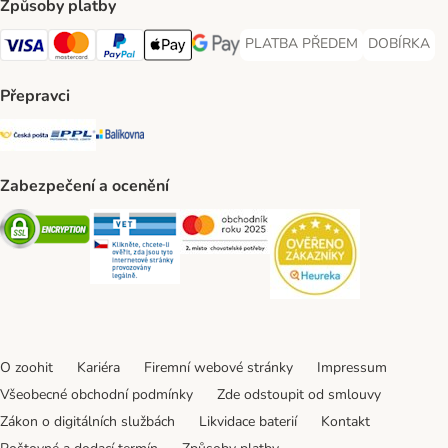
Způsoby platby
PLATBA PŘEDEM
DOBÍRKA
PLATBA PŘEDEM Payment Met
DOBÍRKA Pa
Visa Payment Method
Mastercard Payment Method
PayPal Payment Method
Apple pay Payment Method
GooglePay Payment Method
Přepravci
Česká pošta Shipping Method
PPL Shipping Method
Balíkovna Shipping Method
Zabezpečení a ocenění
Security
Security
Security
Security
O zoohit
Kariéra
Firemní webové stránky
Impressum
Všeobecné obchodní podmínky
Zde odstoupit od smlouvy
Zákon o digitálních službách
Likvidace baterií
Kontakt