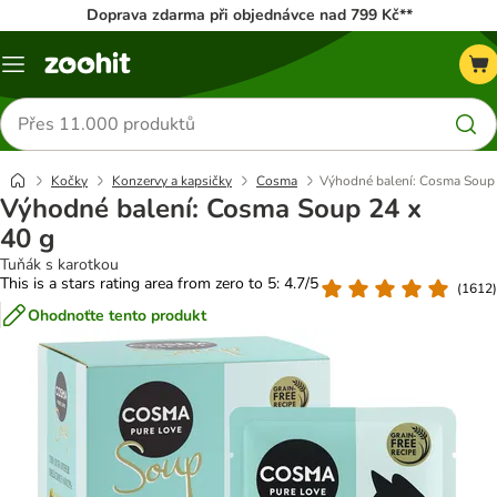
Doprava zdarma při objednávce nad 799 Kč**
Menu
Hledat
produkty
Kočky
Konzervy a kapsičky
Cosma
Výhodné balení: Cosma Soup 
Výhodné balení: Cosma Soup 24 x
40 g
Tuňák s karotkou
This is a stars rating area from zero to 5: 4.7/5
(
1612
)
Ohodnoťte tento produkt