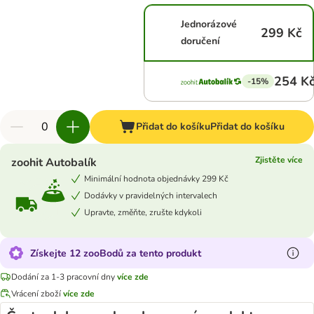
Jednorázové
299 Kč
doručení
254 K
-15%
Přidat do košíku
Přidat do košíku
Zjistěte více
zoohit Autobalík
Minimální hodnota objednávky 299 Kč
Dodávky v pravidelných intervalech
Upravte, změňte, zrušte kdykoli
Získejte 12 zooBodů za tento produkt
Dodání za 1-3 pracovní dny
více zde
Vrácení zboží
více zde