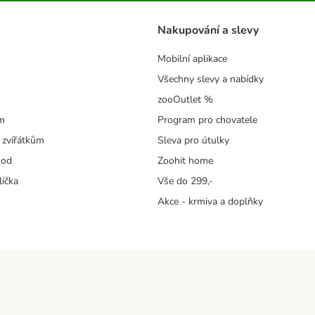
s
Nakupování a slevy
Mobilní aplikace
Všechny slevy a nabídky
zooOutlet %
m
Program pro chovatele
 zvířátkům
Sleva pro útulky
hod
Zoohit home
líčka
Vše do 299,-
Akce - krmiva a doplňky