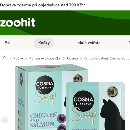
Doprava zdarma při objednávce nad 799 Kč**
Psi
Kočky
Malá zvířata
Otevřít menu: Psi
Otevřít menu: Kočky
Ote
Kočky
Konzervy a kapsičky
Cosma
Výhodné balení: Cosma Soup 