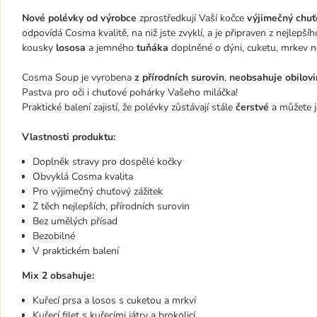
Nové polévky od výrobce
zprostředkují Vaší kočce
výjimečný chuť
odpovídá Cosma kvalitě, na niž jste zvyklí, a je připraven z nejlepš
kousky
lososa
a jemného
tuňáka
doplněné o dýni, cuketu, mrkev 
Cosma Soup je vyrobena
z přírodních surovin
,
neobsahuje obilovi
Pastva pro oči i chuťové pohárky Vašeho miláčka!
Praktické balení zajistí, že polévky zůstávají stále
čerstvé
a můžete j
Vlastnosti produktu:
Doplněk stravy pro dospělé kočky
Obvyklá Cosma kvalita
Pro výjimečný chuťový zážitek
Z těch nejlepších, přírodních surovin
Bez umělých přísad
Bezobilné
V praktickém balení
Mix 2 obsahuje:
Kuřecí prsa a losos s cuketou a mrkví
Kuřecí filet s kuřecími játry a brokolicí