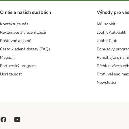
O nás a našich službách
Výhody pro vá
Kontaktujte nás
Můj zoohit
Reklamace a vrácení zboží
zoohit Autobalík
Poštovné a balné
zoohit Club
Často kladené dotazy (FAQ)
Bonusový progra
Magazín
Pomáhejte s námi
Partnerský program
Přehled všech vý
Udržitelnost
Profil vašeho maz
Newsletter