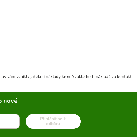
 by vám vznikly jakékoli náklady kromě základních nákladů za kontakt
o nové
Přihlásit se k
odběru