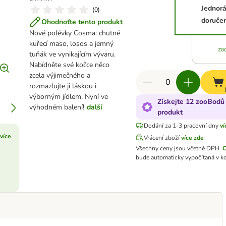
Jednor
(
0
)
doručen
Ohodnoťte tento produkt
Nové polévky Cosma: chutné
kuřecí maso, losos a jemný
tuňák ve vynikajícím vývaru.
Nabídněte své kočce něco
zcela výjimečného a
rozmazlujte ji láskou i
výborným jídlem. Nyní ve
Získejte 12 zooBodů 
výhodném balení!
další
produkt
Dodání za 1-3 pracovní dny
ví
 více
Vrácení zboží
více zde
Všechny ceny jsou včetně DPH.
C
bude automaticky vypočítaná v ko