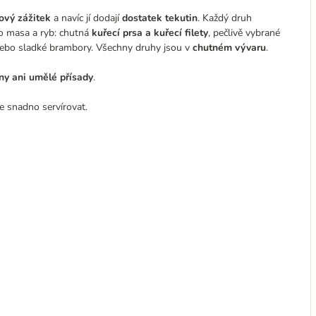
ový zážitek
a navíc jí dodají
dostatek tekutin
. Každý druh
ího masa a ryb: chutná
kuřecí prsa a kuřecí filety
, pečlivě vybrané
nebo sladké brambory. Všechny druhy jsou v
chutném vývaru
.
ny ani umělé přísady
.
e snadno servírovat.