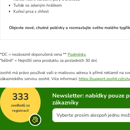
Tuňák se zeleným hráškem
Kuřecí prsa s chřest
Objevte nové, chutné polévky a rozmazlujte svého malého tygřík
*DC = nezávazně doporučená cena **
Podmínky.
"běžně" = Nejnižší cena produktu za posledních 30 dní.
zoohit má právo používat vaši e-mailovou adresu k přímé reklamě na své
zákaznického servisu zoohit. Více informací:
https://support.zoohit.cz/cs
333
Newsletter: nabídky pouze p
zákazníky
zooBodů za
registraci!
Vyberte prosím alespoň jednu mož