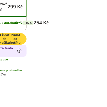
ázové
299 Kč
í
254 Kč
-15%
Přidat
Přidat
do
do
košíku
košíku
za tento
ce zde
ena poštovného
šíku.