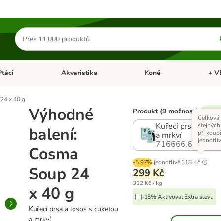
Hledat
produkty
Ptáci
Akvaristika
Koně
+ V
vřít menu: Malá zvířata
Otevřít menu: Ptáci
Otevřít menu: Akvaristika
Otevří
24 x 40 g
Výhodné
Produkt (9 možností)
% Dos
Celková
Kuřecí prsa a loso
stejných
balení:
při koupi
a mrkví
jednotli
716666.6
Cosma
-5.97%
jednotlivě
318 Kč
Soup 24
299 Kč
312 Kč / kg
x 40 g
-15% Aktivovat Extra slevu
Kuřecí prsa a losos s cuketou
a mrkví