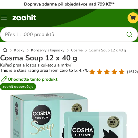
Doprava zdarma při objednávce nad 799 Kč**
Menu
Hledat
produkty
Kočky
Konzervy a kapsičky
Cosma
Cosma Soup 12 x 40 g
Cosma Soup 12 x 40 g
Kuřecí prsa a losos s cuketou a mrkví
This is a stars rating area from zero to 5: 4.7/5
(
1612
)
Ohodnoťte tento produkt
zoohit doporučuje