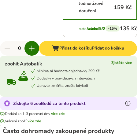
Jednorázové
159 Kč
doručení
135 K
-15%
Přidat do košíku
Přidat do košíku
Zjistěte více
zoohit Autobalík
Minimální hodnota objednávky 299 Kč
Dodávky v pravidelných intervalech
Upravte, změňte, zrušte kdykoli
Získejte 6 zooBodů za tento produkt
Dodání za 1-3 pracovní dny
více zde
Vrácení zboží
více zde
Často dohromady zakoupené produkty