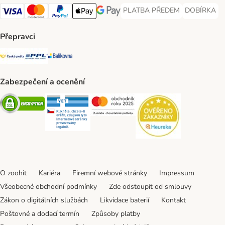
PLATBA PŘEDEM
DOBÍRKA
PLATBA PŘEDEM Payment Met
DOBÍRKA Pa
Visa Payment Method
Mastercard Payment Method
PayPal Payment Method
Apple pay Payment Method
GooglePay Payment Method
Přepravci
Česká pošta Shipping Method
PPL Shipping Method
Balíkovna Shipping Method
Zabezpečení a ocenění
Security
Security
Security
Security
O zoohit
Kariéra
Firemní webové stránky
Impressum
Všeobecné obchodní podmínky
Zde odstoupit od smlouvy
Zákon o digitálních službách
Likvidace baterií
Kontakt
Poštovné a dodací termín
Způsoby platby