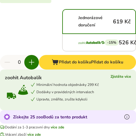
Jednorázové
619 Kč
doručení
526 K
-15%
Přidat do košíku
Přidat do košíku
Zjistěte více
zoohit Autobalík
Minimální hodnota objednávky 299 Kč
Dodávky v pravidelných intervalech
Upravte, změňte, zrušte kdykoli
Získejte 25 zooBodů za tento produkt
Dodání za 1-3 pracovní dny
více zde
Vrácení zboží
více zde