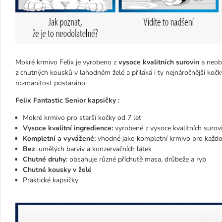
Mokré krmivo Felix je vyrobeno z
vysoce kvalitních surovin
a neobs
z chutných kousků v lahodném želé a přiláká i ty nejnáročnější koč
rozmanitost postaráno.
Felix Fantastic Senior kapsičky :
Mokré krmivo pro starší kočky od 7 let
Vysoce kvalitní ingredience:
vyrobené z vysoce kvalitních surov
Kompletní a vyvážené:
vhodné jako kompletní krmivo pro každo
Bez
: umělých barviv a konzervačních látek
Chutné druhy
: obsahuje různé příchutě masa, drůbeže a ryb
Chutné kousky v želé
Praktické kapsičky