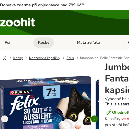
Doprava zdarma při objednávce nad 799 Kč**
Psi
Kočky
Malá zvířata
Otevřít menu: Psi
Otevřít menu: Kočky
Ote
Kočky
Konzervy a kapsičky
Felix
Jumbobalení Felix Fantastic Sen
Jumbo
Fanta
kapsi
Výhodné balen
This is a star
Ohodnoťt
Kapsičky
ve 
pro starší koč