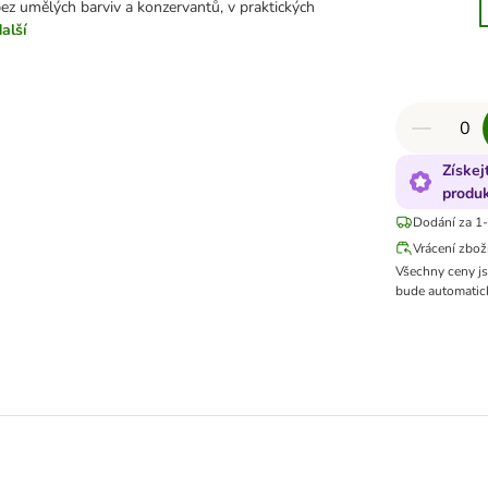
bez umělých barviv a konzervantů, v praktických
další
Získej
produ
Dodání za 1-
Vrácení zbož
Všechny ceny j
bude automatick