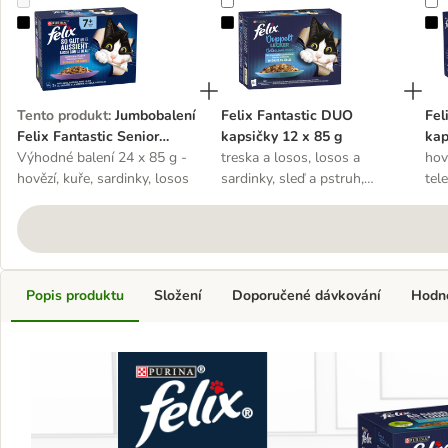
Jumbobalení Felix Fantastic Senior kapsičky 12 x 85 g
Felix Fantastic DUO kapsičky 12 x
F
Tento produkt
:
Jumbobalení
Felix Fantastic DUO
Fel
Felix Fantastic Senior
kapsičky 12 x 85 g
kap
kapsičky 12 x 85 g
Výhodné balení 24 x 85 g -
treska a losos, losos a
hov
hovězí, kuře, sardinky, losos
sardinky, sleď a pstruh,
tele
pstruh a makrela
a já
Popis produktu
Složení
Doporučené dávkování
Hodn