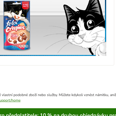
 vlastní podobné zboží nebo služby. Můžete kdykoli vznést námitku, aniž
/support/home
ro předplatitele; 10 % na druhou objednávku pr