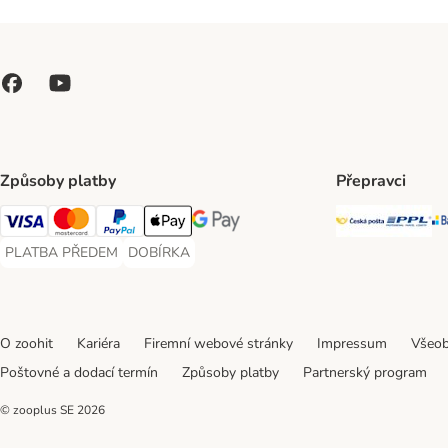
Způsoby platby
Přepravci
Česká poš
PP
Visa Payment Method
Mastercard Payment Method
PayPal Payment Method
Apple pay Payment Method
GooglePay Payment Method
PLATBA PŘEDEM
DOBÍRKA
PLATBA PŘEDEM Payment Method
DOBÍRKA Payment Method
O zoohit
Kariéra
Firemní webové stránky
Impressum
Všeob
Poštovné a dodací termín
Způsoby platby
Partnerský program
© zooplus SE
2026