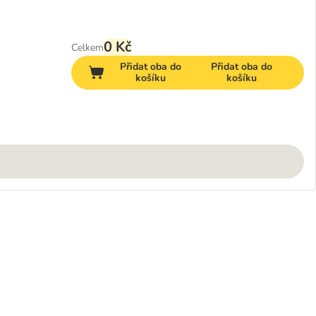
0 Kč
Celkem
Přidat oba do
Přidat oba do
košíku
košíku