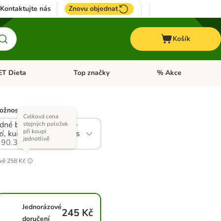
Kontaktujte nás
Znovu objednat
Košík
ET Dieta
Top značky
% Akce
t menu: Koně
Otevřít menu: + VET Dieta
Otevřít menu: Top znač
ožností)
Celková cena
né balení 24 x 85 g -
stejných položek
při koupi
í, kuře, sardinky, losos
jednotlivě
90.3
ivě
258 Kč
Jednorázové
245 Kč
doručení