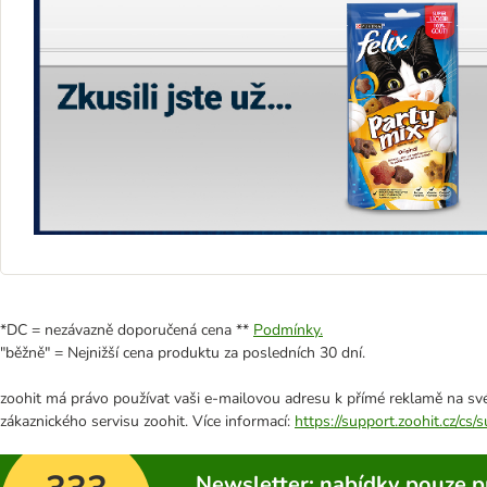
*DC = nezávazně doporučená cena **
Podmínky.
"běžně" = Nejnižší cena produktu za posledních 30 dní.
zoohit má právo používat vaši e-mailovou adresu k přímé reklamě na své
zákaznického servisu zoohit. Více informací:
https://support.zoohit.cz/cs
Newsletter: nabídky pouze p