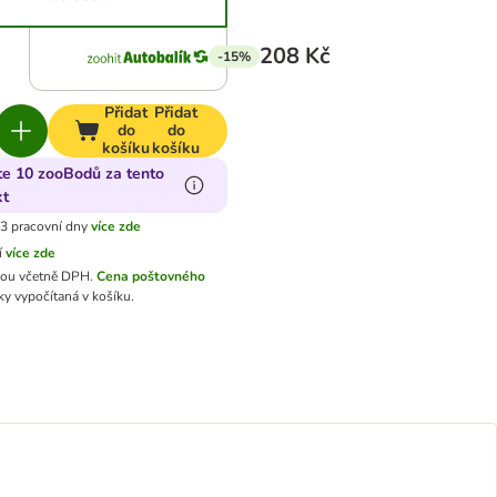
208 Kč
-15%
Přidat
Přidat
do
do
košíku
košíku
te 10 zooBodů za tento
kt
3 pracovní dny
více zde
í
více zde
sou včetně DPH.
Cena poštovného
y vypočítaná v košíku.