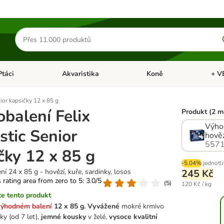
Hledat
produkty
Ptáci
Akvaristika
Koně
+ V
vřít menu: Malá zvířata
Otevřít menu: Ptáci
Otevřít menu: Akvaristika
Otevří
ior kapsičky 12 x 85 g
balení Felix
Produkt (2 m
Výhod
stic Senior
hověz
5571
čky 12 x 85 g
-5.04%
jednotl
í 24 x 85 g - hovězí, kuře, sardinky, losos
245 Kč
s rating area from zero to 5: 3.0/5
(
5
)
120 Kč / kg
e tento produkt
výhodném balení
12 x 85 g. Vyvážené
mokré krmivo
ky (od 7 let),
jemné kousky
v želé,
vysoce kvalitní