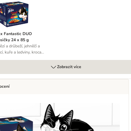
 85 g
elix Fantastic DUO kapsičky 24 x 85 g
ix Fantastic DUO
sičky 24 x 85 g
ězí a drůbeží, jehněčí a
cí, kuře a ledviny, krocan
tra
Zobrazit více
ocení