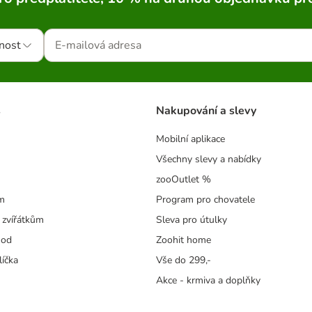
nost
s
Nakupování a slevy
Mobilní aplikace
Všechny slevy a nabídky
zooOutlet %
m
Program pro chovatele
 zvířátkům
Sleva pro útulky
hod
Zoohit home
líčka
Vše do 299,-
Akce - krmiva a doplňky