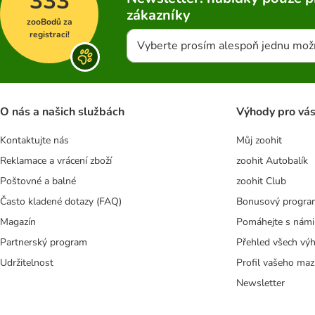
333
zákazníky
zooBodů za
registraci!
Vyberte prosím alespoň jednu mož
O nás a našich službách
Výhody pro vá
Kontaktujte nás
Můj zoohit
Reklamace a vrácení zboží
zoohit Autobalík
Poštovné a balné
zoohit Club
Často kladené dotazy (FAQ)
Bonusový progra
Magazín
Pomáhejte s námi
Partnerský program
Přehled všech vý
Udržitelnost
Profil vašeho maz
Newsletter