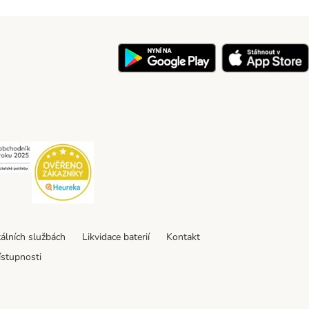
y
Security
Security
tálních službách
Likvidace baterií
Kontakt
ístupnosti