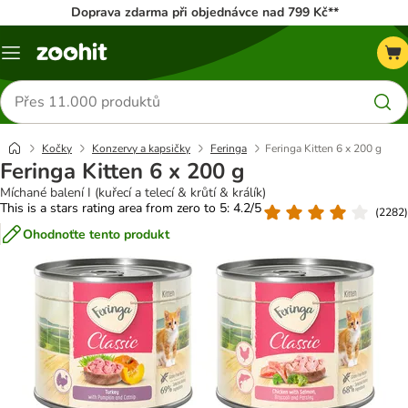
Doprava zdarma při objednávce nad 799 Kč**
Menu
Hledat
produkty
Kočky
Konzervy a kapsičky
Feringa
Feringa Kitten 6 x 200 g
Feringa Kitten 6 x 200 g
Míchané balení I (kuřecí a telecí & krůtí & králík)
This is a stars rating area from zero to 5: 4.2/5
(
2282
)
Ohodnoťte tento produkt