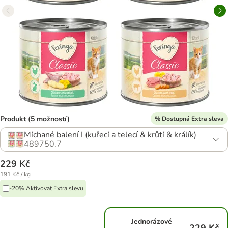
Produkt (5 možností)
% Dostupná Extra sleva
Míchané balení I (kuřecí a telecí & krůtí & králík)
489750.7
229 Kč
191 Kč / kg
-20% Aktivovat Extra slevu
Jednorázové