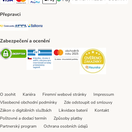
PLATBA PŘEDEM Payment Met
DOBÍRKA Pa
Visa Payment Method
Mastercard Payment Method
PayPal Payment Method
Apple pay Payment Method
GooglePay Payment Method
Přepravci
Česká pošta Shipping Method
PPL Shipping Method
Balíkovna Shipping Method
Zabezpečení a ocenění
Security
Security
Security
Security
O zoohit
Kariéra
Firemní webové stránky
Impressum
Všeobecné obchodní podmínky
Zde odstoupit od smlouvy
Zákon o digitálních službách
Likvidace baterií
Kontakt
Poštovné a dodací termín
Způsoby platby
Partnerský program
Ochrana osobních údajů