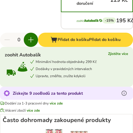
229 Kč
doručení
195 K
-15%
Přidat do košíku
Přidat do košíku
Zjistěte více
zoohit Autobalík
Minimální hodnota objednávky 299 Kč
Dodávky v pravidelných intervalech
Upravte, změňte, zrušte kdykoli
Získejte 9 zooBodů za tento produkt
Dodání za 1-3 pracovní dny
více zde
Vrácení zboží
více zde
Často dohromady zakoupené produkty