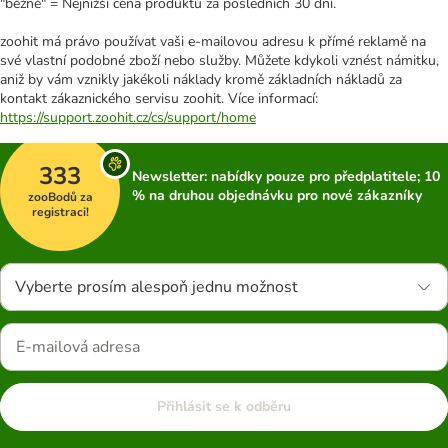
"běžně" = Nejnižší cena produktu za posledních 30 dní.
zoohit má právo používat vaši e-mailovou adresu k přímé reklamě na
své vlastní podobné zboží nebo služby. Můžete kdykoli vznést námitku,
aniž by vám vznikly jakékoli náklady kromě základních nákladů za
kontakt zákaznického servisu zoohit. Více informací:
https://support.zoohit.cz/cs/support/home
333
Newsletter: nabídky pouze pro předplatitele; 10
% na druhou objednávku pro nové zákazníky
zooBodů za
registraci!
Vyberte prosím alespoň jednu možnost
Přihlásit se k odběru