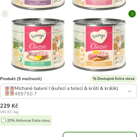
Produkt (5 možností)
% Dostupná Extra sleva
Míchané balení I (kuřecí a telecí & krůtí & králík)
489750.7
229 Kč
191 Kč / kg
-20% Aktivovat Extra slevu