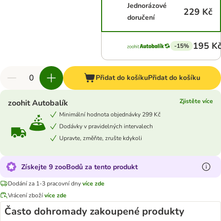
Jednorázové
229 Kč
doručení
195 K
-15%
Přidat do košíku
Přidat do košíku
Zjistěte více
zoohit Autobalík
Minimální hodnota objednávky 299 Kč
Dodávky v pravidelných intervalech
Upravte, změňte, zrušte kdykoli
Získejte 9 zooBodů za tento produkt
Dodání za 1-3 pracovní dny
více zde
Vrácení zboží
více zde
Často dohromady zakoupené produkty