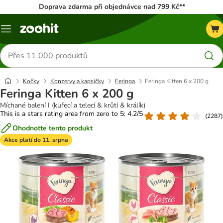
Doprava zdarma při objednávce nad 799 Kč**
Menu
Hledat
produkty
Kočky
Konzervy a kapsičky
Feringa
Feringa Kitten 6 x 200 g
Feringa Kitten 6 x 200 g
Míchané balení I (kuřecí a telecí & krůtí & králík)
This is a stars rating area from zero to 5: 4.2/5
(
2287
)
Ohodnoťte tento produkt
Akce platí do 11. srpna