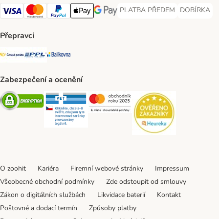
PLATBA PŘEDEM
DOBÍRKA
PLATBA PŘEDEM Payment Met
DOBÍRKA Pa
Visa Payment Method
Mastercard Payment Method
PayPal Payment Method
Apple pay Payment Method
GooglePay Payment Method
Přepravci
Česká pošta Shipping Method
PPL Shipping Method
Balíkovna Shipping Method
Zabezpečení a ocenění
Security
Security
Security
Security
O zoohit
Kariéra
Firemní webové stránky
Impressum
Všeobecné obchodní podmínky
Zde odstoupit od smlouvy
Zákon o digitálních službách
Likvidace baterií
Kontakt
Poštovné a dodací termín
Způsoby platby