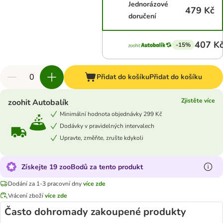
Jednorázové
479 Kč
doručení
407 K
-15%
Přidat do košíku
Přidat do košíku
Zjistěte více
zoohit Autobalík
Minimální hodnota objednávky 299 Kč
Dodávky v pravidelných intervalech
Upravte, změňte, zrušte kdykoli
Získejte 19 zooBodů za tento produkt
Dodání za 1-3 pracovní dny
více zde
Vrácení zboží
více zde
Často dohromady zakoupené produkty