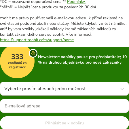
*DC = nezávazně doporučená cena **
Podmínky.
"běžně" = Nejnižší cena produktu za posledních 30 dní.
zoohit má právo používat vaši e-mailovou adresu k přímé reklamě na
své vlastní podobné zboží nebo služby. Můžete kdykoli vznést námitku,
aniž by vám vznikly jakékoli náklady kromě základních nákladů za
kontakt zákaznického servisu zoohit. Více informací:
https://support.zoohit.cz/cs/support/home
333
Newsletter: nabídky pouze pro předplatitele; 10
% na druhou objednávku pro nové zákazníky
zooBodů za
registraci!
Vyberte prosím alespoň jednu možnost
Přihlásit se k odběru