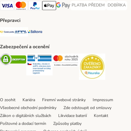
PLATBA PŘEDEM
DOBÍRKA
PLATBA PŘEDEM Payment Met
DOBÍRKA Pa
Visa Payment Method
Mastercard Payment Method
PayPal Payment Method
Apple pay Payment Method
GooglePay Payment Method
Přepravci
Česká pošta Shipping Method
PPL Shipping Method
Balíkovna Shipping Method
Zabezpečení a ocenění
Security
Security
Security
Security
O zoohit
Kariéra
Firemní webové stránky
Impressum
Všeobecné obchodní podmínky
Zde odstoupit od smlouvy
Zákon o digitálních službách
Likvidace baterií
Kontakt
Poštovné a dodací termín
Způsoby platby