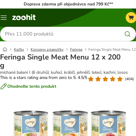
Doprava zdarma při objednávce nad 799 Kč**
Menu
Hledat
produkty
Kočky
Konzervy a kapsičky
Feringa
Feringa Single Meat Menu 12
Feringa Single Meat Menu 12 x 200
g
míchané balení I (6 druhů): kuřecí, králičí, jehněčí, telecí, kachní, losos
This is a stars rating area from zero to 5: 4.5/5
(
404
)
Ohodnoťte tento produkt