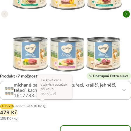
Produkt (7 možností)
% Dostupná Extra sleva
Celková cena
míchané balení I (6 druhů): kuřecí, králičí, jehněčí,
stejných položek
při koupi
telecí, kachní, losos
jednotlivě
1617733.0
-10.97%
jednotlivě
538 Kč
479 Kč
195 Kč / kg