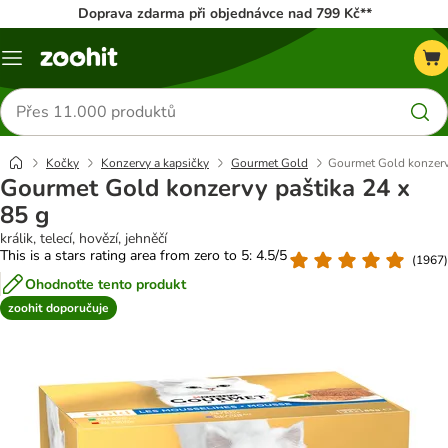
Doprava zdarma při objednávce nad 799 Kč**
Menu
Hledat
produkty
Kočky
Konzervy a kapsičky
Gourmet Gold
Gourmet Gold konzervy
Gourmet Gold konzervy paštika 24 x
85 g
králik, telecí, hovězí, jehněčí
This is a stars rating area from zero to 5: 4.5/5
(
1967
)
Ohodnoťte tento produkt
zoohit doporučuje