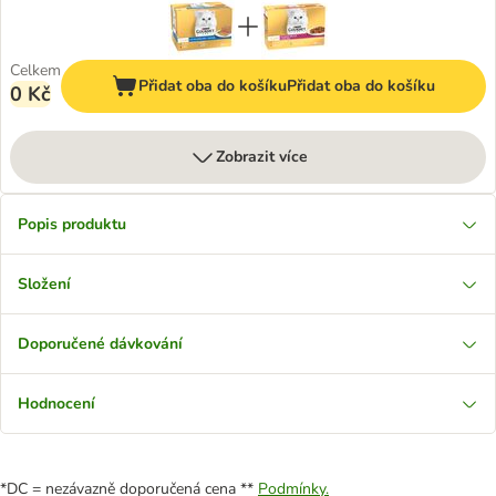
Celkem
Přidat oba do košíku
Přidat oba do košíku
0 Kč
Zobrazit více
Popis produktu
Složení
Doporučené dávkování
Hodnocení
*DC = nezávazně doporučená cena **
Podmínky.