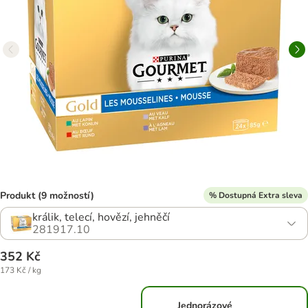
Produkt (9 možností)
% Dostupná Extra sleva
králik, telecí, hovězí, jehněčí
281917.10
352 Kč
173 Kč / kg
Jednorázové