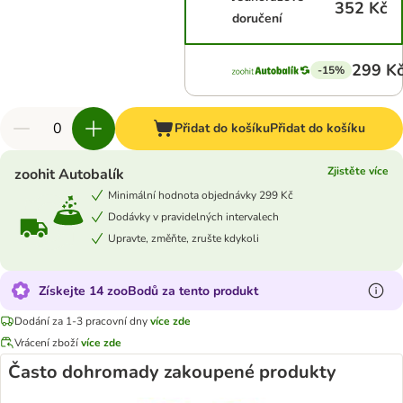
352 Kč
doručení
299 K
-15%
Přidat do košíku
Přidat do košíku
Zjistěte více
zoohit Autobalík
Minimální hodnota objednávky 299 Kč
Dodávky v pravidelných intervalech
Upravte, změňte, zrušte kdykoli
Získejte 14 zooBodů za tento produkt
Dodání za 1-3 pracovní dny
více zde
Vrácení zboží
více zde
Často dohromady zakoupené produkty