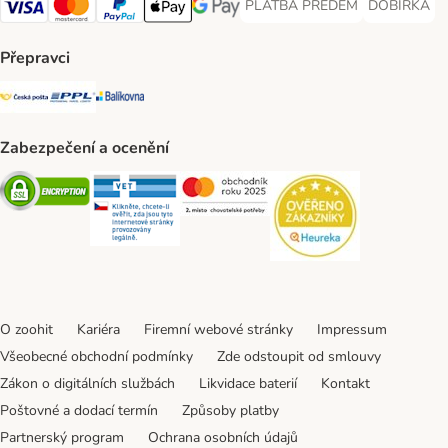
PLATBA PŘEDEM
DOBÍRKA
PLATBA PŘEDEM Payment Met
DOBÍRKA Pa
Visa Payment Method
Mastercard Payment Method
PayPal Payment Method
Apple pay Payment Method
GooglePay Payment Method
Přepravci
Česká pošta Shipping Method
PPL Shipping Method
Balíkovna Shipping Method
Zabezpečení a ocenění
Security
Security
Security
Security
O zoohit
Kariéra
Firemní webové stránky
Impressum
Všeobecné obchodní podmínky
Zde odstoupit od smlouvy
Zákon o digitálních službách
Likvidace baterií
Kontakt
Poštovné a dodací termín
Způsoby platby
Partnerský program
Ochrana osobních údajů