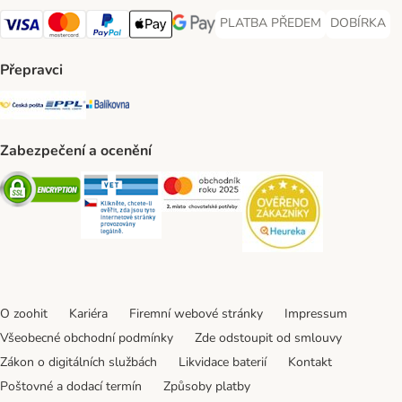
PLATBA PŘEDEM
DOBÍRKA
PLATBA PŘEDEM Payment Met
DOBÍRKA Pa
Visa Payment Method
Mastercard Payment Method
PayPal Payment Method
Apple pay Payment Method
GooglePay Payment Method
Přepravci
Česká pošta Shipping Method
PPL Shipping Method
Balíkovna Shipping Method
Zabezpečení a ocenění
Security
Security
Security
Security
O zoohit
Kariéra
Firemní webové stránky
Impressum
Všeobecné obchodní podmínky
Zde odstoupit od smlouvy
Zákon o digitálních službách
Likvidace baterií
Kontakt
Poštovné a dodací termín
Způsoby platby