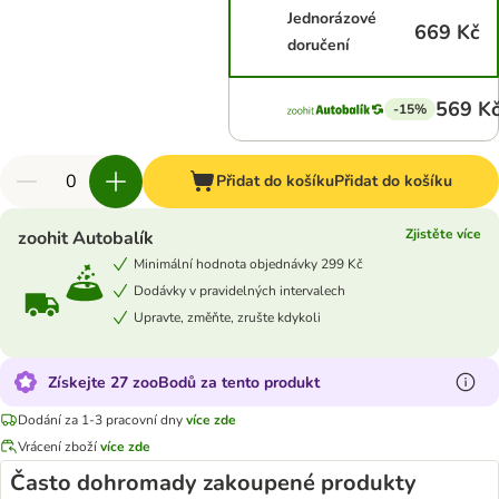
Jednorázové
669 Kč
doručení
569 K
-15%
Přidat do košíku
Přidat do košíku
Zjistěte více
zoohit Autobalík
Minimální hodnota objednávky 299 Kč
Dodávky v pravidelných intervalech
Upravte, změňte, zrušte kdykoli
Získejte 27 zooBodů za tento produkt
Dodání za 1-3 pracovní dny
více zde
Vrácení zboží
více zde
Často dohromady zakoupené produkty