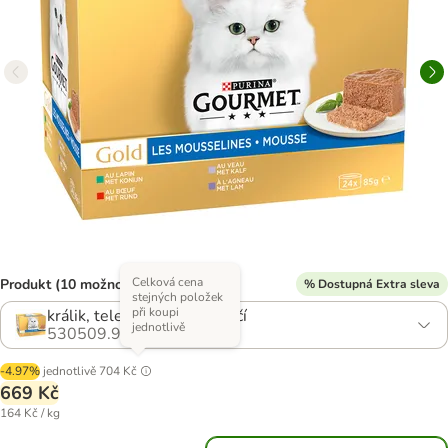
Celková cena
Produkt (10 možností)
% Dostupná Extra sleva
stejných položek
při koupi
králik, telecí, hovězí, jehněčí
jednotlivě
530509.9
-4.97%
jednotlivě
704 Kč
669 Kč
164 Kč / kg