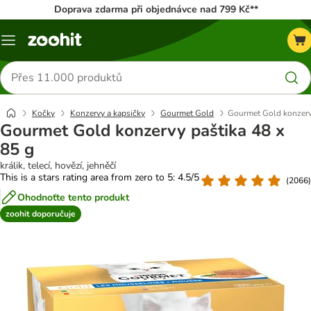
Doprava zdarma při objednávce nad 799 Kč**
Menu
Hledat
produkty
Kočky
Konzervy a kapsičky
Gourmet Gold
Gourmet Gold konzervy
Gourmet Gold konzervy paštika 48 x
85 g
králik, telecí, hovězí, jehněčí
This is a stars rating area from zero to 5: 4.5/5
(
2066
)
Ohodnoťte tento produkt
zoohit doporučuje