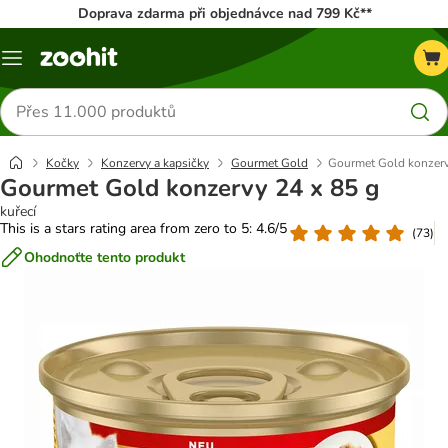
Doprava zdarma při objednávce nad 799 Kč**
Menu
Hledat
produkty
Kočky
Konzervy a kapsičky
Gourmet Gold
Gourmet Gold konzerv
Gourmet Gold konzervy 24 x 85 g
kuřecí
This is a stars rating area from zero to 5: 4.6/5
(
73
)
Ohodnoťte tento produkt