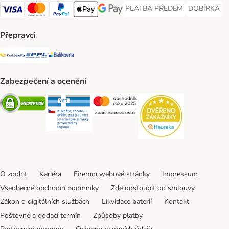
PLATBA PŘEDEM
DOBÍRKA
PLATBA PŘEDEM Payment Met
DOBÍRKA Pa
Visa Payment Method
Mastercard Payment Method
PayPal Payment Method
Apple pay Payment Method
GooglePay Payment Method
Přepravci
Česká pošta Shipping Method
PPL Shipping Method
Balíkovna Shipping Method
Zabezpečení a ocenění
Security
Security
Security
Security
O zoohit
Kariéra
Firemní webové stránky
Impressum
Všeobecné obchodní podmínky
Zde odstoupit od smlouvy
Zákon o digitálních službách
Likvidace baterií
Kontakt
Poštovné a dodací termín
Způsoby platby