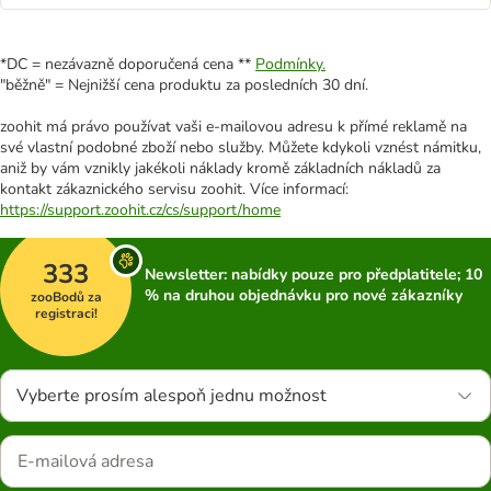
*DC = nezávazně doporučená cena **
Podmínky.
"běžně" = Nejnižší cena produktu za posledních 30 dní.
zoohit má právo používat vaši e-mailovou adresu k přímé reklamě na
své vlastní podobné zboží nebo služby. Můžete kdykoli vznést námitku,
aniž by vám vznikly jakékoli náklady kromě základních nákladů za
kontakt zákaznického servisu zoohit. Více informací:
https://support.zoohit.cz/cs/support/home
333
Newsletter: nabídky pouze pro předplatitele; 10
% na druhou objednávku pro nové zákazníky
zooBodů za
registraci!
Vyberte prosím alespoň jednu možnost