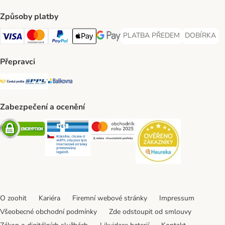
Způsoby platby
PLATBA PŘEDEM
DOBÍRKA
PLATBA PŘEDEM Payment Met
DOBÍRKA Pa
Visa Payment Method
Mastercard Payment Method
PayPal Payment Method
Apple pay Payment Method
GooglePay Payment Method
Přepravci
Česká pošta Shipping Method
PPL Shipping Method
Balíkovna Shipping Method
Zabezpečení a ocenění
Security
Security
Security
Security
O zoohit
Kariéra
Firemní webové stránky
Impressum
Všeobecné obchodní podmínky
Zde odstoupit od smlouvy