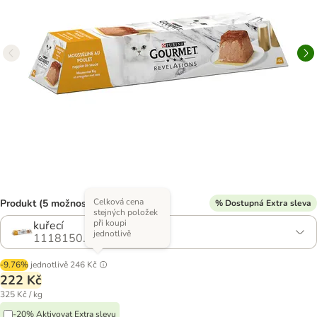
Celková cena
Produkt (5 možností)
% Dostupná Extra sleva
stejných položek
při koupi
kuřecí
jednotlivě
1118150.1
-9.76%
jednotlivě
246 Kč
222 Kč
325 Kč / kg
-20% Aktivovat Extra slevu