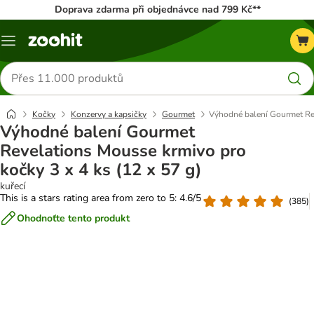
Doprava zdarma při objednávce nad 799 Kč**
Menu
Hledat
produkty
Kočky
Konzervy a kapsičky
Gourmet
Výhodné balení Gourmet Rev
Výhodné balení Gourmet
Revelations Mousse krmivo pro
kočky 3 x 4 ks (12 x 57 g)
kuřecí
This is a stars rating area from zero to 5: 4.6/5
(
385
)
Ohodnoťte tento produkt