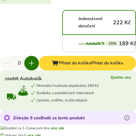
Jednorázové
222 Kč
doručení
189 K
-15%
Přidat do košíku
Přidat do košíku
Zjistěte více
zoohit Autobalík
Minimální hodnota objednávky 299 Kč
Dodávky v pravidelných intervalech
Upravte, změňte, zrušte kdykoli
Získejte 9 zooBodů za tento produkt
Dodání za 1-3 pracovní dny
více zde
Vrácení zboží
více zde