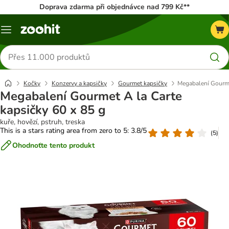
Doprava zdarma při objednávce nad 799 Kč**
Menu
Hledat
produkty
Kočky
Konzervy a kapsičky
Gourmet kapsičky
Megabalení Gourme
Megabalení Gourmet A la Carte
kapsičky 60 x 85 g
kuře, hovězí, pstruh, treska
This is a stars rating area from zero to 5: 3.8/5
(
5
)
Ohodnoťte tento produkt