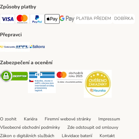
Způsoby platby
PLATBA PŘEDEM
DOBÍRKA
PLATBA PŘEDEM Payment Met
DOBÍRKA Pa
Visa Payment Method
Mastercard Payment Method
PayPal Payment Method
Apple pay Payment Method
GooglePay Payment Method
Přepravci
Česká pošta Shipping Method
PPL Shipping Method
Balíkovna Shipping Method
Zabezpečení a ocenění
Security
Security
Security
Security
O zoohit
Kariéra
Firemní webové stránky
Impressum
Všeobecné obchodní podmínky
Zde odstoupit od smlouvy
Zákon o digitálních službách
Likvidace baterií
Kontakt