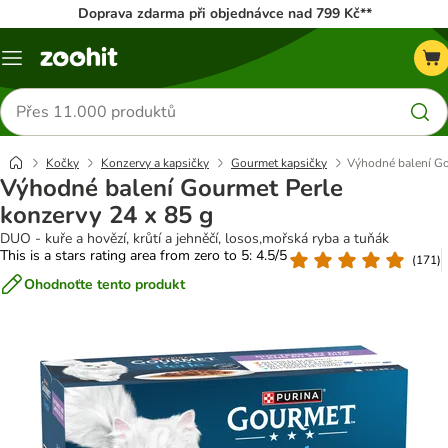
Doprava zdarma při objednávce nad 799 Kč**
Menu
Hledat
produkty
Kočky
Konzervy a kapsičky
Gourmet kapsičky
Výhodné balení Go
Výhodné balení Gourmet Perle
konzervy 24 x 85 g
DUO - kuře a hovězí, krůtí a jehněčí, losos,mořská ryba a tuňák
This is a stars rating area from zero to 5: 4.5/5
(
171
)
Ohodnoťte tento produkt