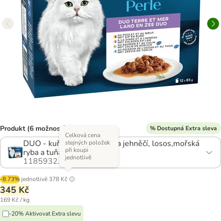
Produkt (6 možností)
% Dostupná Extra sleva
Celková cena
DUO - kuře a hovězí, krůtí a jehněčí, losos,mořská
stejných položek
při koupi
ryba a tuňák
jednotlivě
1185932.6
-8.73%
jednotlivě
378 Kč
345 Kč
169 Kč / kg
-20% Aktivovat Extra slevu