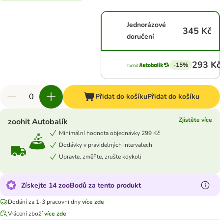
Jednorázové
345 Kč
doručení
293 K
-15%
Přidat do košíku
Přidat do košíku
Zjistěte více
zoohit Autobalík
Minimální hodnota objednávky 299 Kč
Dodávky v pravidelných intervalech
Upravte, změňte, zrušte kdykoli
Získejte 14 zooBodů za tento produkt
Dodání za 1-3 pracovní dny
více zde
Vrácení zboží
více zde