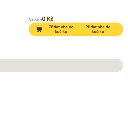
0 Kč
Celkem
Přidat oba do
Přidat oba do
košíku
košíku