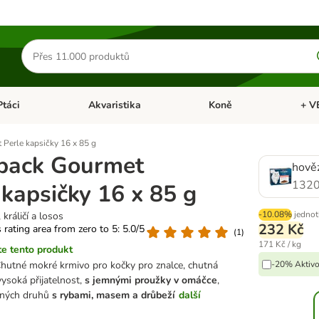
Hledat
produkty
Ptáci
Akvaristika
Koně
+ V
vřít menu: Malá zvířata
Otevřít menu: Ptáci
Otevřít menu: Akvaristika
Otevří
 Perle kapsičky 16 x 85 g
ipack Gourmet
hověz
1320
 kapsičky 16 x 85 g
-10.08%
jednot
 králičí a losos
232 Kč
s rating area from zero to 5: 5.0/5
(
1
)
171 Kč / kg
e tento produkt
hutné mokré krmivo pro kočky pro znalce, chutná
-20% Aktivo
vysoká přijatelnost,
s jemnými proužky v omáčce
,
dných druhů
s rybami, masem a drůbeží
další