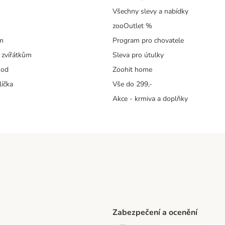
Všechny slevy a nabídky
zooOutlet %
m
Program pro chovatele
 zvířátkům
Sleva pro útulky
hod
Zoohit home
líčka
Vše do 299,-
Akce - krmiva a doplňky
Zabezpečení a ocenění