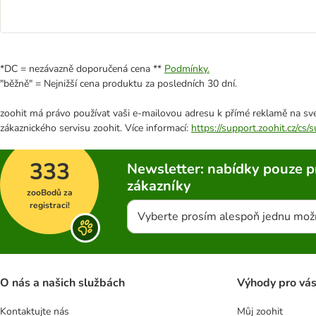
*DC = nezávazně doporučená cena **
Podmínky.
"běžně" = Nejnižší cena produktu za posledních 30 dní.
zoohit má právo používat vaši e-mailovou adresu k přímé reklamě na své
zákaznického servisu zoohit. Více informací:
https://support.zoohit.cz/cs
333
Newsletter: nabídky pouze p
zákazníky
zooBodů za
registraci!
Vyberte prosím alespoň jednu mož
O nás a našich službách
Výhody pro vá
Kontaktujte nás
Můj zoohit