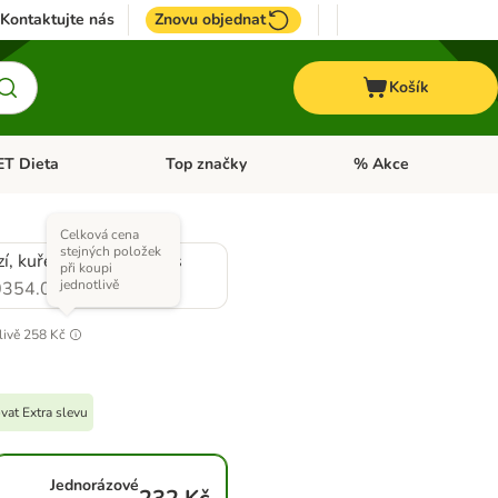
Kontaktujte nás
Znovu objednat
Košík
ET Dieta
Top značky
% Akce
t menu: Koně
Otevřít menu: + VET Dieta
Otevřít menu: Top znač
Celková cena
stejných položek
í, kuřecí, králičí a losos
při koupi
jednotlivě
354.0
livě
258 Kč
vat Extra slevu
Jednorázové