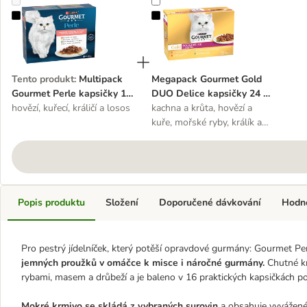
Multipack Gourmet Perle kapsičky 16 x 85 g
Megapack Gourmet Gold DUO Delic
Tento produkt
:
Multipack
Megapack Gourmet Gold
Gourmet Perle kapsičky 16
DUO Delice kapsičky 24 x
x 85 g
hovězí, kuřecí, králičí a losos
85 g
kachna a krůta, hovězí a
kuře, mořské ryby, králík a
játra
Popis produktu
Složení
Doporučené dávkování
Hodn
Pro pestrý jídelníček, který potěší opravdové gurmány: Gourmet Per
jemných proužků v omáčce k misce i náročné gurmány.
Chutné kr
rybami, masem a drůbeží a je baleno v 16 praktických kapsičkách po 
Mokré krmivo se skládá z vybraných surovin
a obsahuje vyvážené r