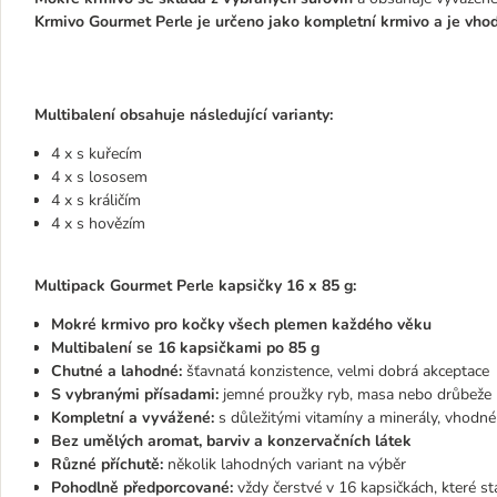
Krmivo Gourmet Perle je určeno jako kompletní krmivo a je vho
Multibalení obsahuje následující varianty:
4 x s kuřecím
4 x s lososem
4 x s králičím
4 x s hovězím
Multipack Gourmet Perle kapsičky 16 x 85 g:
Mokré krmivo pro kočky všech plemen každého věku
Multibalení se 16 kapsičkami po 85 g
Chutné a lahodné:
šťavnatá konzistence, velmi dobrá akceptace
S vybranými přísadami:
jemné proužky ryb, masa nebo drůbeže
Kompletní a vyvážené:
s důležitými vitamíny a minerály, vhodné
Bez umělých aromat, barviv a konzervačních látek
Různé příchutě:
několik lahodných variant na výběr
Pohodlně předporcované:
vždy čerstvé v 16 kapsičkách, které st