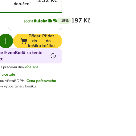
232 Kč
doručení
197 Kč
-15%
Přidat
Přidat
do
do
košíku
košíku
te 9 zooBodů za tento
kt
3 pracovní dny
více zde
í
více zde
sou včetně DPH.
Cena poštovného
y vypočítaná v košíku.