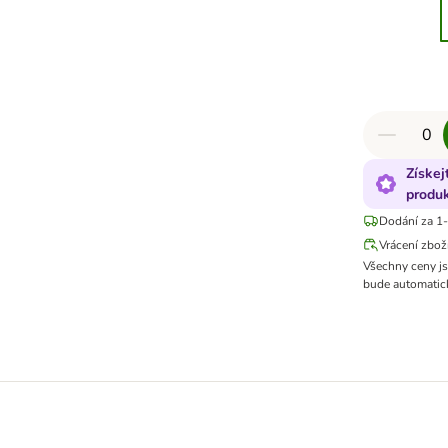
Získej
produ
Dodání za 1-
Vrácení zbož
Všechny ceny j
bude automatick