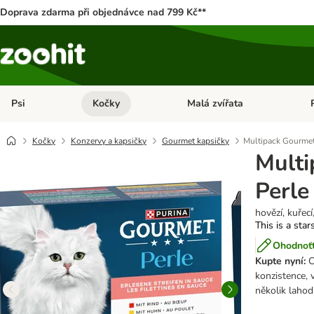
Doprava zdarma při objednávce nad 799 Kč**
Psi
Kočky
Malá zvířata
Otevřít menu: Psi
Otevřít menu: Kočky
Ote
Kočky
Konzervy a kapsičky
Gourmet kapsičky
Multipack Gourmet
Mult
Perle
hovězí, kuřecí,
This is a star
Ohodnoťt
Kupte nyní:
C
konzistence, 
několik laho