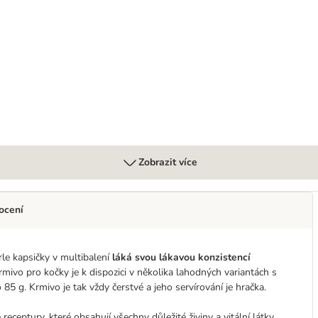
e kapsičky 24 x 85 g
Zobrazit více
ocení
le kapsičky v multibalení
láká svou lákavou konzistencí
mivo pro kočky je k dispozici v několika lahodných variantách s
85 g. Krmivo je tak vždy čerstvé a jeho servírování je hračka.
eceptury, které obsahují všechny důležité živiny a vitální látky.