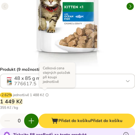
Celková cena
Produkt (9 možností)
stejných položek
při koupi
48 x 85 g mořské ryby
jednotlivě
776617.5
-2.62%
jednotlivě
1 488 Kč
1 449 Kč
355 Kč / kg
Přidat do košíku
Přidat do košíku
Získejte 58 zooBodů za tento produkt