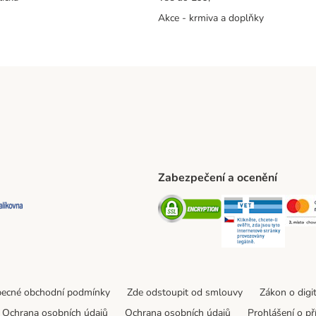
Akce - krmiva a doplňky
Zabezpečení a ocenění
ta Shipping Method
L Shipping Method
Balíkovna Shipping Method
Security
Securit
ecné obchodní podmínky
Zde odstoupit od smlouvy
Zákon o digi
Ochrana osobních údajů
Ochrana osobních údajů
Prohlášení o př