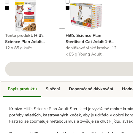
Hill's Science Plan Adult Sterilised
Hill's Science Plan Sterilised Cat 
Tento produkt
:
Hill's
Hill's Science Plan
Science Plan Adult
Sterilised Cat Adult 1-6
Sterilised
12 x 85 g kuře
Chicken
doplňkové vlhké krmivo: 12
x 85 g Young Adult
Sterilised kuře a losos
Popis produktu
Složení
Doporučené dávkování
Hodn
Krmivo Hill's Science Plan Adult Sterilised je vyvážené mokré krmi
potřeby
mladých, kastrovaných koček
, aby je udrželo v dobré kond
kastraci se zpomaluje metabolismus a zvyšuje se chuť k jídlu, avšak 