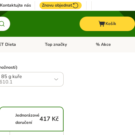
Kontaktujte nás
Znovu objednat
Košík
ET Dieta
Top značky
% Akce
t menu: Koně
Otevřít menu: + VET Dieta
Otevřít menu: Top znač
možností)
 85 g kuře
610.1
Jednorázové
417 Kč
doručení