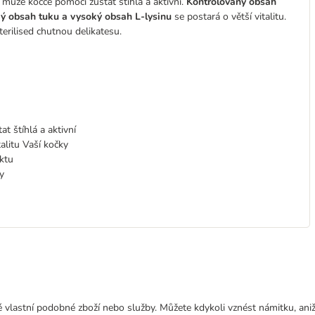
může kočce pomoci zůstat štíhlá a aktivní.
Kontrolovaný obsah
ý obsah tuku a vysoký obsah L-lysinu
se postará o větší vitalitu.
erilised chutnou delikatesu.
t štíhlá a aktivní
alitu Vaší kočky
ktu
y
 vlastní podobné zboží nebo služby. Můžete kdykoli vznést námitku, aniž