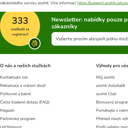
zákaznického servisu zoohit. Více informací:
https://support.zoohit.cz/cs
333
Newsletter: nabídky pouze p
zákazníky
zooBodů za
registraci!
Vyberte prosím alespoň jednu mož
O nás a našich službách
Výhody pro vá
Kontaktujte nás
Můj zoohit
Reklamace a vrácení zboží
zoohit Autobalík
Poštovné a balné
zoohit Club
Často kladené dotazy (FAQ)
Bonusový progra
Magazín
Pomáhejte s námi
Partnerský program
Přehled všech vý
Udržitelnost
Profil vašeho maz