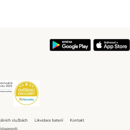
y
Security
Security
tálních službách
Likvidace baterií
Kontakt
ístupnosti