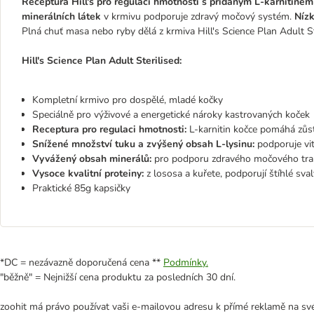
Receptura Hill's pro regulaci hmotnosti s přidaným L-karnitinem
minerálních látek
v krmivu podporuje zdravý močový systém.
Nízk
Plná chuť masa nebo ryby dělá z krmiva Hill's Science Plan Adult St
Hill's Science Plan Adult Sterilised:
Kompletní krmivo pro dospělé, mladé kočky
Speciálně pro výživové a energetické nároky kastrovaných koček
Receptura pro regulaci hmotnosti:
L-karnitin kočce pomáhá zůsta
Snížené množství tuku a zvýšený obsah L-lysinu:
podporuje vit
Vyvážený obsah minerálů:
pro podporu zdravého močového tra
Vysoce kvalitní proteiny:
z lososa a kuřete, podporují štíhlé sval
Praktické 85g kapsičky
*DC = nezávazně doporučená cena **
Podmínky.
"běžně" = Nejnižší cena produktu za posledních 30 dní.
zoohit má právo používat vaši e-mailovou adresu k přímé reklamě na své