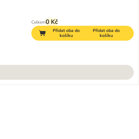
0 Kč
Celkem
Přidat oba do
Přidat oba do
košíku
košíku