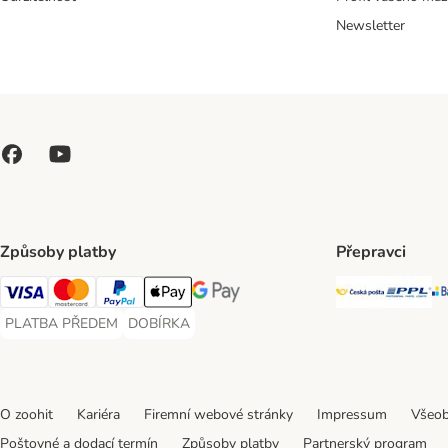
Newsletter
Způsoby platby
Přepravci
Česká poš
PP
Visa Payment Method
Mastercard Payment Method
PayPal Payment Method
Apple pay Payment Method
GooglePay Payment Method
PLATBA PŘEDEM
DOBÍRKA
PLATBA PŘEDEM Payment Method
DOBÍRKA Payment Method
O zoohit
Kariéra
Firemní webové stránky
Impressum
Všeob
Poštovné a dodací termín
Způsoby platby
Partnerský program