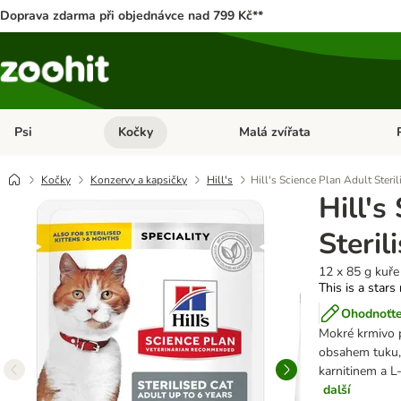
Doprava zdarma při objednávce nad 799 Kč**
Psi
Kočky
Malá zvířata
Otevřít menu: Psi
Otevřít menu: Kočky
Ote
Kočky
Konzervy a kapsičky
Hill's
Hill's Science Plan Adult Steril
Hill's
Steril
12 x 85 g kuře
This is a stars
Ohodnoťte
Mokré krmivo p
obsahem tuku, 
karnitinem a L
další