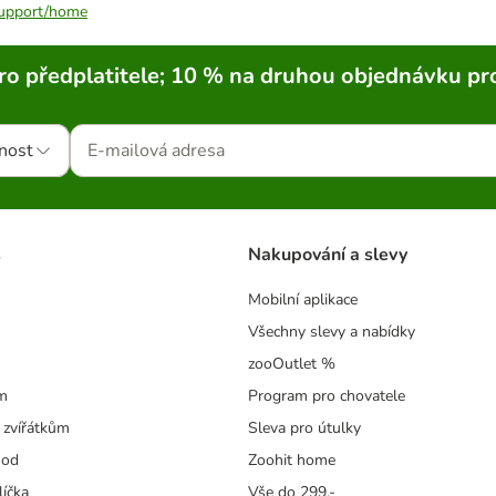
/support/home
ro předplatitele; 10 % na druhou objednávku pr
nost
s
Nakupování a slevy
Mobilní aplikace
Všechny slevy a nabídky
zooOutlet %
m
Program pro chovatele
 zvířátkům
Sleva pro útulky
hod
Zoohit home
líčka
Vše do 299,-