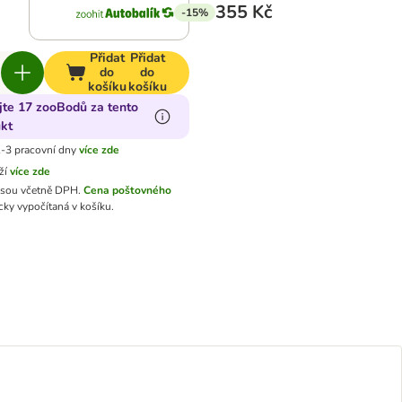
355 Kč
-15%
Přidat
Přidat
do
do
košíku
košíku
jte 17 zooBodů za tento
kt
-3 pracovní dny
více zde
ží
více zde
jsou včetně DPH.
Cena poštovného
ky vypočítaná v košíku.