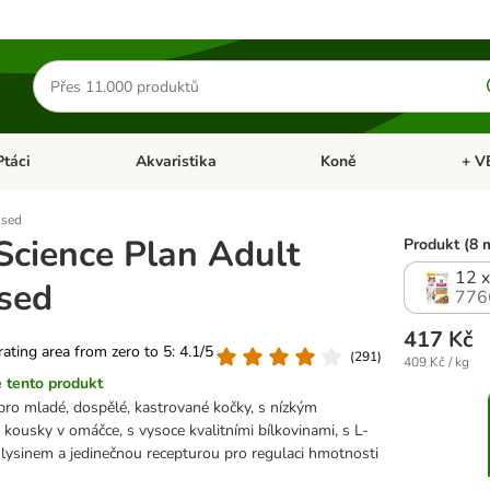
Hledat
produkty
Ptáci
Akvaristika
Koně
+ V
vřít menu: Malá zvířata
Otevřít menu: Ptáci
Otevřít menu: Akvaristika
Otevří
ised
 Science Plan Adult
Produkt (8 
12 x
ised
776
417 Kč
 rating area from zero to 5: 4.1/5
(
291
)
409 Kč / kg
 tento produkt
ro mladé, dospělé, kastrované kočky, s nízkým
kousky v omáčce, s vysoce kvalitními bílkovinami, s L-
-lysinem a jedinečnou recepturou pro regulaci hmotnosti