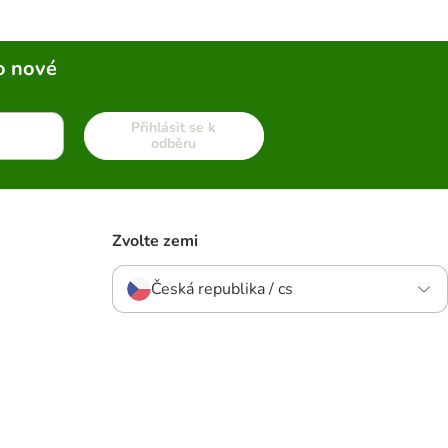
o nové
Přihlásit se k
odběru
Zvolte zemi
Česká republika / cs