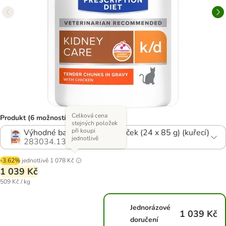
Celková cena
Produkt (6 možností)
stejných položek
při koupi
Výhodné balení 2 x 12 kapsiček (24 x 85 g) (kuřecí)
jednotlivě
283034.13
-3.62%
jednotlivě
1 078 Kč
1 039 Kč
509 Kč / kg
Jednorázové
1 039 Kč
doručení