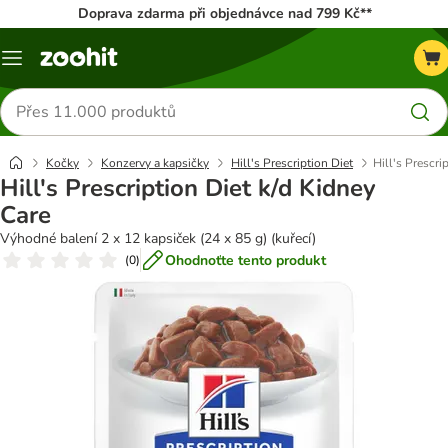
Doprava zdarma při objednávce nad 799 Kč**
Menu
Hledat
produkty
Kočky
Konzervy a kapsičky
Hill's Prescription Diet
Hill's Prescri
Hill's Prescription Diet k/d Kidney
Care
Výhodné balení 2 x 12 kapsiček (24 x 85 g) (kuřecí)
Ohodnoťte tento produkt
(
0
)