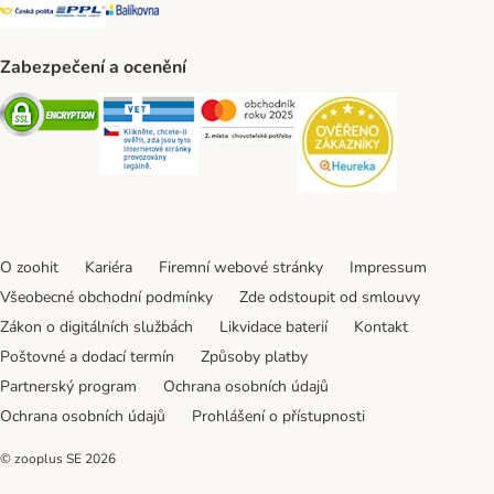
Česká pošta Shipping Method
PPL Shipping Method
Balíkovna Shipping Method
Zabezpečení a ocenění
Security
Security
Security
Security
O zoohit
Kariéra
Firemní webové stránky
Impressum
Všeobecné obchodní podmínky
Zde odstoupit od smlouvy
Zákon o digitálních službách
Likvidace baterií
Kontakt
Poštovné a dodací termín
Způsoby platby
Partnerský program
Ochrana osobních údajů
Ochrana osobních údajů
Prohlášení o přístupnosti
© zooplus SE
2026