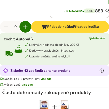
883 K
-15%
Přidat do košíku
Přidat do košíku
Zjistěte více
zoohit Autobalík
Minimální hodnota objednávky 299 Kč
Dodávky v pravidelných intervalech
Upravte, změňte, zrušte kdykoli
Získejte 42 zooBodů za tento produkt
Dodání za 1-3 pracovní dny
více zde
Vrácení zboží
více zde
Často dohromady zakoupené produkty