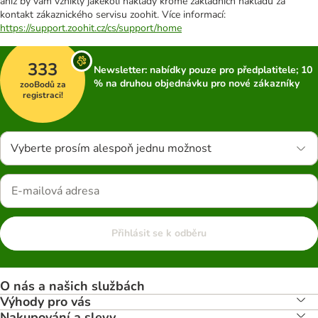
aniž by vám vznikly jakékoli náklady kromě základních nákladů za
kontakt zákaznického servisu zoohit. Více informací:
https://support.zoohit.cz/cs/support/home
333
Newsletter: nabídky pouze pro předplatitele; 10
% na druhou objednávku pro nové zákazníky
zooBodů za
registraci!
Vyberte prosím alespoň jednu možnost
Přihlásit se k odběru
O nás a našich službách
Výhody pro vás
Nakupování a slevy