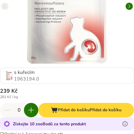
s kuřecím
1963194.0
239 Kč
281 Kč / kg
Přidat do košíku
Přidat do košíku
Získejte 10 zooBodů za tento produkt
Dodání za 1-3 pracovní dny
více zde