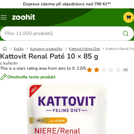
Doprava zdarma při objednávce nad 799 Kč**
Menu
Hledat
produkty
Kočky
Konzervy a kapsičky
Kattovit Feline Diet
Kattovit Renal Pa
Kattovit Renal Paté 10 × 85 g
s kuřecím
This is a stars rating area from zero to 5: 2.0/5
(
1
)
Ohodnoťte tento produkt