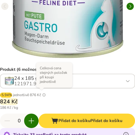
Celková cena
Produkt (6 možností)
stejných položek
při koupi
24 x 185 g krůta
jednotlivě
121971.9
-5.94%
jednotlivě
876 Kč
824 Kč
186 Kč / kg
Přidat do košíku
Přidat do košíku
Získejte 33 zooBodů za tento produkt