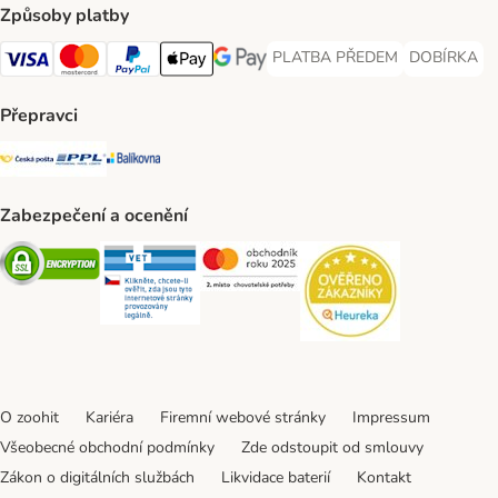
Způsoby platby
PLATBA PŘEDEM
DOBÍRKA
PLATBA PŘEDEM Payment Met
DOBÍRKA Pa
Visa Payment Method
Mastercard Payment Method
PayPal Payment Method
Apple pay Payment Method
GooglePay Payment Method
Přepravci
Česká pošta Shipping Method
PPL Shipping Method
Balíkovna Shipping Method
Zabezpečení a ocenění
Security
Security
Security
Security
O zoohit
Kariéra
Firemní webové stránky
Impressum
Všeobecné obchodní podmínky
Zde odstoupit od smlouvy
Zákon o digitálních službách
Likvidace baterií
Kontakt