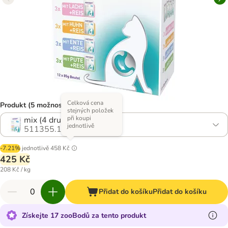
Celková cena
Produkt (5 možností)
stejných položek
při koupi
mix (4 druhy), 24 x 85 g
jednotlivě
511355.16
-7.21%
jednotlivě
458 Kč
425 Kč
208 Kč / kg
Přidat do košíku
Přidat do košíku
Získejte 17 zooBodů za tento produkt