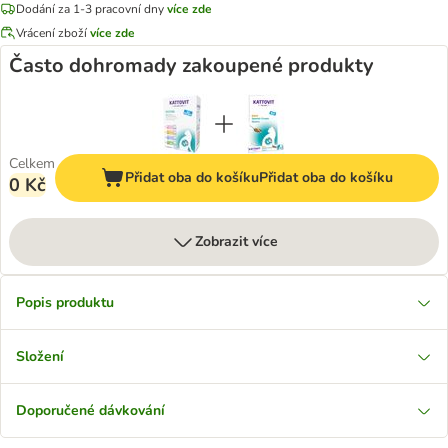
Dodání za 1-3 pracovní dny
více zde
Vrácení zboží
více zde
Často dohromady zakoupené produkty
Celkem
Přidat oba do košíku
Přidat oba do košíku
0 Kč
Zobrazit více
Popis produktu
Složení
Doporučené dávkování