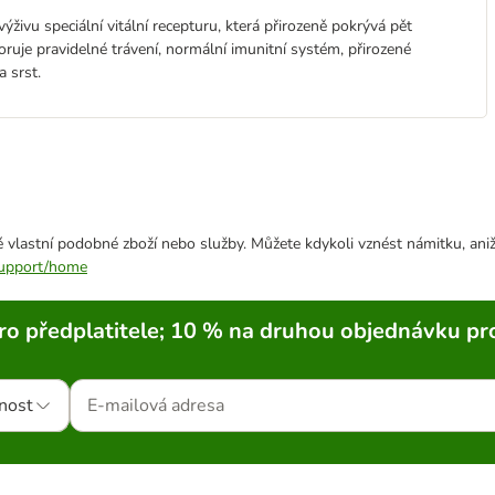
živu speciální vitální recepturu, která přirozeně pokrývá pět
oruje pravidelné trávení, normální imunitní systém, přirozené
 srst.
 vlastní podobné zboží nebo služby. Můžete kdykoli vznést námitku, aniž
/support/home
ro předplatitele; 10 % na druhou objednávku pr
nost