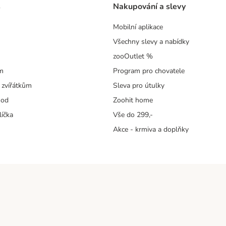
s
Nakupování a slevy
Mobilní aplikace
Všechny slevy a nabídky
zooOutlet %
m
Program pro chovatele
 zvířátkům
Sleva pro útulky
hod
Zoohit home
líčka
Vše do 299,-
Akce - krmiva a doplňky