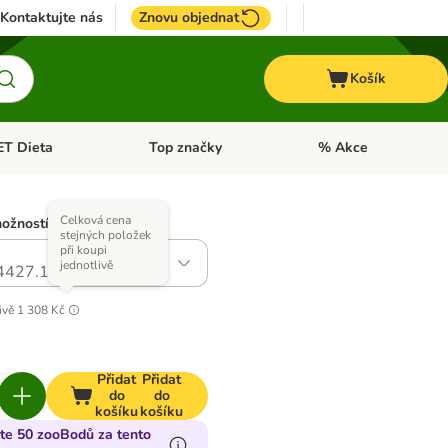
Kontaktujte nás
Znovu objednat
Košík
ET Dieta
Top značky
% Akce
t menu: Koně
Otevřít menu: + VET Dieta
Otevřít menu: Top znač
Celková cena
možností)
stejných položek
při koupi
jednotlivě
4427.1
ivě
1 308 Kč
Přidat
Přidat
do
do
košíku
košíku
jte 50 zooBodů za tento