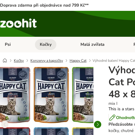
Doprava zdarma při objednávce nad 799 Kč**
Psi
Kočky
Malá zvířata
Otevřít menu: Psi
Otevřít menu: Kočky
Ote
Kočky
Konzervy a kapsičky
Happy Cat
Výhodné balení Happy Cat
Výhod
Cat P
48 x 
mix I
This is a stars
Ohodnoťte
Předzásobte s
kočky, chutné