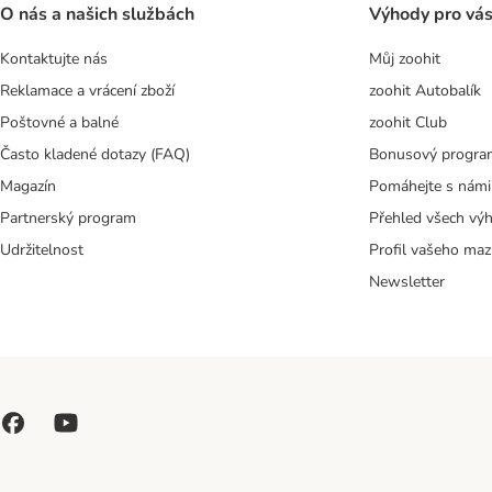
O nás a našich službách
Výhody pro vá
Kontaktujte nás
Můj zoohit
Reklamace a vrácení zboží
zoohit Autobalík
Poštovné a balné
zoohit Club
Často kladené dotazy (FAQ)
Bonusový progra
Magazín
Pomáhejte s námi
Partnerský program
Přehled všech vý
Udržitelnost
Profil vašeho maz
Newsletter