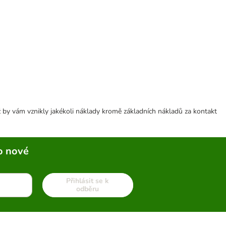
 by vám vznikly jakékoli náklady kromě základních nákladů za kontakt
o nové
Přihlásit se k
odběru