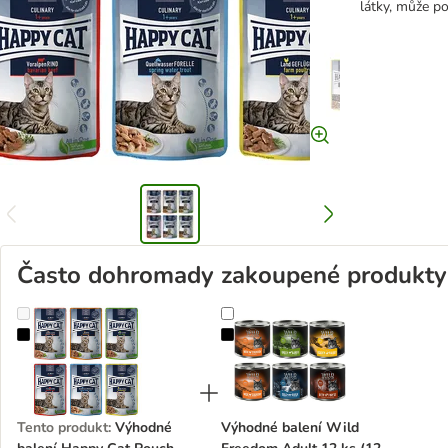
látky, může p
Často dohromady zakoupené produkty
Výhodné balení Happy Cat Pouch Meat in Sauce 48 x 85 g
Výhodné balení Wild Freedom Adul
Tento produkt
:
Výhodné
Výhodné balení Wild