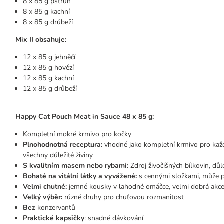
8 x 85 g pstruh
8 x 85 g kachní
8 x 85 g drůbeží
Mix II obsahuje:
12 x 85 g jehněčí
12 x 85 g hovězí
12 x 85 g kachní
12 x 85 g drůbeží
Happy Cat Pouch Meat in Sauce 48 x 85 g:
Kompletní mokré krmivo pro kočky
Plnohodnotná receptura:
vhodné jako kompletní krmivo pro každ
všechny důležité živiny
S kvalitním masem nebo rybami:
Zdroj živočišných bílkovin, dů
Bohaté na vitální látky a vyvážené:
s cennými složkami, může p
Velmi chutné:
jemné kousky v lahodné omáčce, velmi dobrá akc
Velký výběr:
různé druhy pro chuťovou rozmanitost
Bez
konzervantů
Praktické kapsičky
: snadné dávkování