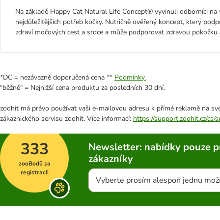
Na základě Happy Cat Natural Life Concept® vyvinuli odborníci na vý
nejdůležitějších potřeb kočky. Nutričně ověřený koncept, který podp
zdraví močových cest a srdce a může podporovat zdravou pokožku a
*DC = nezávazně doporučená cena **
Podmínky.
"běžně" = Nejnižší cena produktu za posledních 30 dní.
zoohit má právo používat vaši e-mailovou adresu k přímé reklamě na své
zákaznického servisu zoohit. Více informací:
https://support.zoohit.cz/cs
333
Newsletter: nabídky pouze p
zákazníky
zooBodů za
registraci!
Vyberte prosím alespoň jednu mož