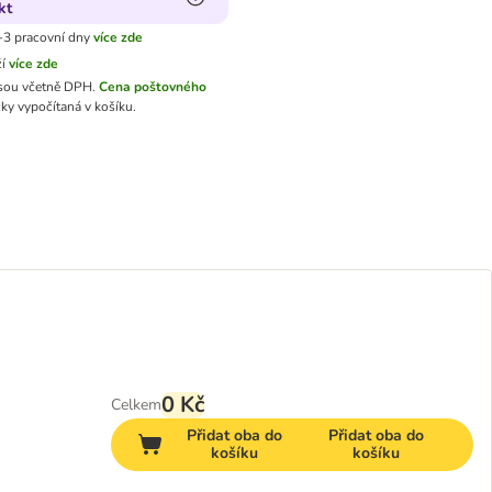
kt
-3 pracovní dny
více zde
ží
více zde
sou včetně DPH.
Cena poštovného
ky vypočítaná v košíku.
0 Kč
Celkem
Přidat oba do
Přidat oba do
košíku
košíku