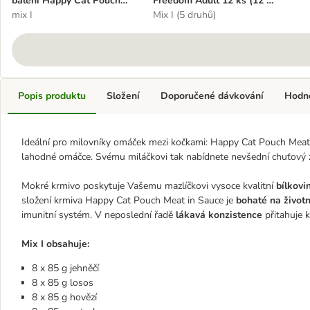
balení Happy Cat Pouch
Freedom Adult 12 ks (12 x
Meat in Sauce 48 x 85 g
mix I
200 g)
Mix I (5 druhů)
Popis produktu
Složení
Doporučené dávkování
Hodn
Ideální pro milovníky omáček mezi kočkami: Happy Cat Pouch Meat
lahodné omáčce. Svému miláčkovi tak nabídnete nevšední chuťový z
Mokré krmivo poskytuje Vašemu mazlíčkovi vysoce kvalitní
bílkovi
složení krmiva Happy Cat Pouch Meat in Sauce je
bohaté na životn
imunitní systém. V neposlední řadě
lákavá konzistence
přitahuje k
Mix I obsahuje:
8 x 85 g jehněčí
8 x 85 g losos
8 x 85 g hovězí