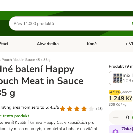
Hledat
produkty
Ptáci
Akvaristika
Koně
+ V
vřít menu: Malá zvířata
Otevřít menu: Ptáci
Otevřít menu: Akvaristika
Otevří
 Pouch Meat in Sauce 48 x 85 g
né balení Happy
Produkt (9 
mix I
ouch Meat in Sauce
109
85 g
-4.51%
jednotl
1 249 Kč
306 Kč / kg
 rating area from zero to 5: 4.3/5
(
48
)
 tento produkt
e nyní!
Kvalitní krmivo Happy Cat v kapsičkách pro
 kousky masa nebo ryb, kompletní a bohaté na vitální
Získe