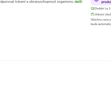
odporovat trávení a obranyschopnost organismu
další
produ
Dodání za 1
Vrácení zbo
Všechny ceny j
bude automatic
t 12 ks (12 x 200 g)