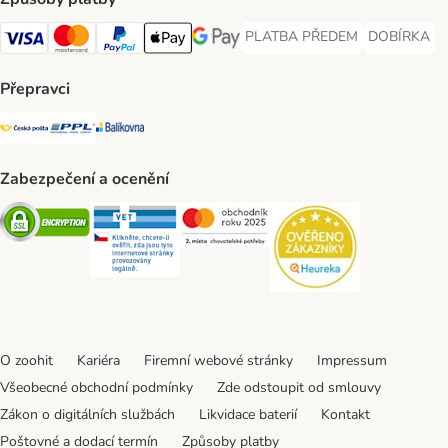
PLATBA PŘEDEM
DOBÍRKA
PLATBA PŘEDEM Payment Met
DOBÍRKA Pa
Visa Payment Method
Mastercard Payment Method
PayPal Payment Method
Apple pay Payment Method
GooglePay Payment Method
Přepravci
Česká pošta Shipping Method
PPL Shipping Method
Balíkovna Shipping Method
Zabezpečení a ocenění
Security
Security
Security
Security
O zoohit
Kariéra
Firemní webové stránky
Impressum
Všeobecné obchodní podmínky
Zde odstoupit od smlouvy
Zákon o digitálních službách
Likvidace baterií
Kontakt
Poštovné a dodací termín
Způsoby platby