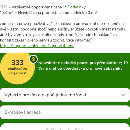
*DC = nezávazně doporučená cena **
Podmínky.
"běžně" = Nejnižší cena produktu za posledních 30 dní.
zoohit má právo používat vaši e-mailovou adresu k přímé reklamě na
své vlastní podobné zboží nebo služby. Můžete kdykoli vznést námitku,
aniž by vám vznikly jakékoli náklady kromě základních nákladů za
kontakt zákaznického servisu zoohit. Více informací:
https://support.zoohit.cz/cs/support/home
333
Newsletter: nabídky pouze pro předplatitele; 10
% na druhou objednávku pro nové zákazníky
zooBodů za
registraci!
Vyberte prosím alespoň jednu možnost
Přihlásit se k odběru