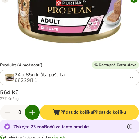
Produkt (4 možností)
% Dostupná Extra sleva
24 x 85g krůta paštika
662298.1
564 Kč
277 Kč / kg
Přidat do košíku
Přidat do košíku
Získejte 23 zooBodů za tento produkt
Dodání za 1-3 pracovní dny
více zde