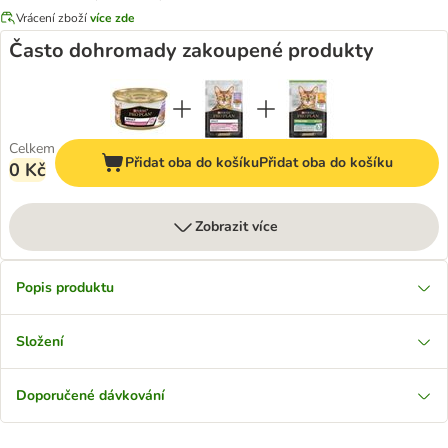
Vrácení zboží
více zde
Často dohromady zakoupené produkty
Celkem
Přidat oba do košíku
Přidat oba do košíku
0 Kč
Zobrazit více
Popis produktu
Složení
Doporučené dávkování