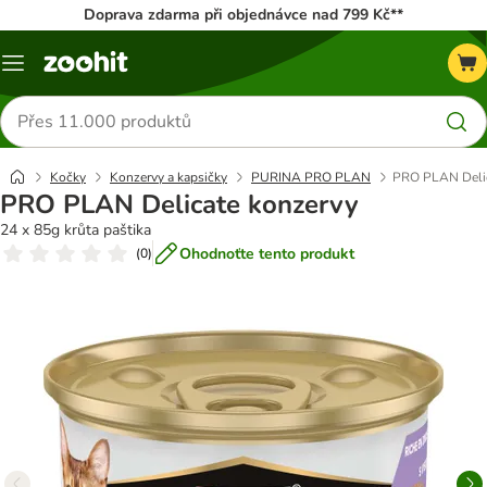
Doprava zdarma při objednávce nad 799 Kč**
Menu
Hledat
produkty
Kočky
Konzervy a kapsičky
PURINA PRO PLAN
PRO PLAN Delic
PRO PLAN Delicate konzervy
24 x 85g krůta paštika
Ohodnoťte tento produkt
(
0
)