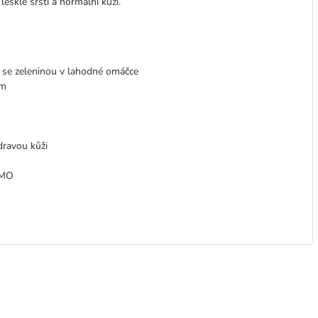
lesklé srsti a normální kůži.
b se zeleninou v lahodné omáčce
ím
dravou kůži
GMO