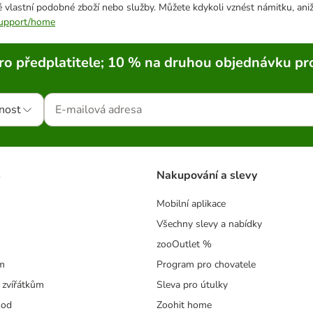
 vlastní podobné zboží nebo služby. Můžete kdykoli vznést námitku, aniž
/support/home
ro předplatitele; 10 % na druhou objednávku pr
nost
s
Nakupování a slevy
Mobilní aplikace
Všechny slevy a nabídky
zooOutlet %
m
Program pro chovatele
 zvířátkům
Sleva pro útulky
hod
Zoohit home