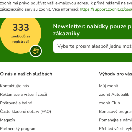
zoohit má právo používat vaši e-mailovou adresu k přímé reklamě na své
zákaznického servisu zoohit. Více informací:
https://support.zoohit.cz/cs
333
Newsletter: nabídky pouze p
zákazníky
zooBodů za
registraci!
Vyberte prosím alespoň jednu mož
O nás a našich službách
Výhody pro vá
Kontaktujte nás
Můj zoohit
Reklamace a vrácení zboží
zoohit Autobalík
Poštovné a balné
zoohit Club
Často kladené dotazy (FAQ)
Bonusový progra
Magazín
Pomáhejte s námi
Partnerský program
Přehled všech vý