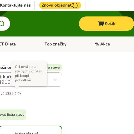
Kontaktujte nás
Znovu objednat
Košík
ET Dieta
Top značky
% Akce
t menu: Koně
Otevřít menu: + VET Dieta
Otevřít menu: Top znač
Celková cena
možností)
% Dostupná Extra sleva
stejných položek
při koupi
t kuřecí a hovězí
jednotlivě
4916.0
ivě
138 Kč
vat Extra slevu