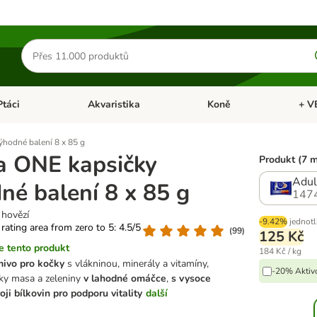
Hledat
produkty
Ptáci
Akvaristika
Koně
+ V
vřít menu: Malá zvířata
Otevřít menu: Ptáci
Otevřít menu: Akvaristika
Otevří
ýhodné balení 8 x 85 g
a ONE kapsičky
Produkt (7 
Adul
né balení 8 x 85 g
147
 hovězí
-9.42%
jednotl
 rating area from zero to 5: 4.5/5
(
99
)
125 Kč
 tento produkt
184 Kč / kg
ivo pro kočky
s vlákninou, minerály a vitamíny,
-20% Aktivo
y masa a zeleniny
v lahodné omáčce
,
s vysoce
oji bílkovin pro podporu vitality
další