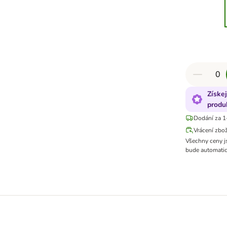
Získe
produ
Dodání za 1
Vrácení zbo
Všechny ceny j
bude automatic