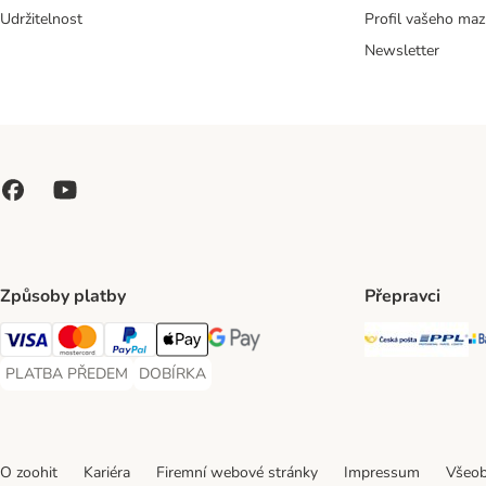
Udržitelnost
Profil vašeho maz
Newsletter
Způsoby platby
Přepravci
Česká poš
PP
Visa Payment Method
Mastercard Payment Method
PayPal Payment Method
Apple pay Payment Method
GooglePay Payment Method
PLATBA PŘEDEM
DOBÍRKA
PLATBA PŘEDEM Payment Method
DOBÍRKA Payment Method
O zoohit
Kariéra
Firemní webové stránky
Impressum
Všeob