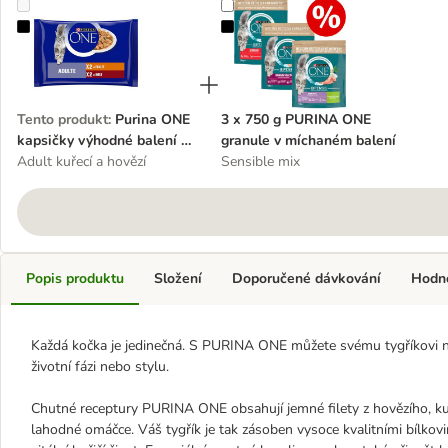
Purina ONE kapsičky výhodné balení 8 x 85 g
3 x 750 g PURINA ONE granule v 
Tento produkt
:
Purina ONE
3 x 750 g PURINA ONE
kapsičky výhodné balení 8
granule v míchaném balení
x 85 g
Adult kuřecí a hovězí
Sensible mix
Popis produktu
Složení
Doporučené dávkování
Hodn
Každá kočka je jedinečná. S PURINA ONE můžete svému tygříkovi na
životní fázi nebo stylu.
Chutné receptury PURINA ONE obsahují jemné filety z hovězího, ku
lahodné omáčce. Váš tygřík je tak zásoben vysoce kvalitními bílkovi