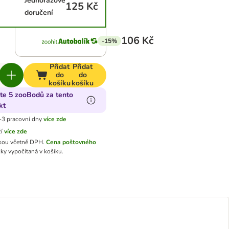
Jednorázové
125 Kč
doručení
106 Kč
-15%
Přidat
Přidat
do
do
košíku
košíku
jte 5 zooBodů za tento
kt
-3 pracovní dny
více zde
ží
více zde
sou včetně DPH.
Cena poštovného
ky vypočítaná v košíku.