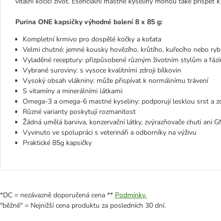
vitální kočičí život. Esenciální mastné kyseliny mohou také přispět k 
Purina ONE kapsičky výhodné balení 8 x 85 g:
Kompletní krmivo pro dospělé kočky a koťata
Velmi chutné: jemné kousky hovězího, krůtího, kuřecího nebo ry
Vyladěné receptury: přizpůsobené různým životním stylům a fáz
Vybrané suroviny: s vysoce kvalitními zdroji bílkovin
Vysoký obsah vlákniny: může přispívat k normálnímu trávení
S vitamíny a minerálními látkami:
Omega-3 a omega-6 mastné kyseliny: podporují lesklou srst a z
Různé varianty poskytují rozmanitost
Žádná umělá barviva, konzervační látky, zvýrazňovače chuti ani 
Vyvinuto ve spolupráci s veterináři a odborníky na výživu
Praktické 85g kapsičky
*DC = nezávazně doporučená cena **
Podmínky.
"běžně" = Nejnižší cena produktu za posledních 30 dní.