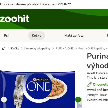
Doprava zdarma při objednávce nad 799 Kč**
Psi
Kočky
Malá zvířata
Otevřít menu: Psi
Otevřít menu: Kočky
Ote
Kočky
Konzervy a kapsičky
PURINA ONE
Purina ONE kapsičky v
Purin
výhod
Adult kuřecí a
This is a stars
Ohodnoťte
Vyvážené krm
jemnými kousk
kvalitními zdr