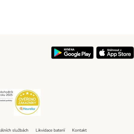
y
Security
Security
tálních službách
Likvidace baterií
Kontakt