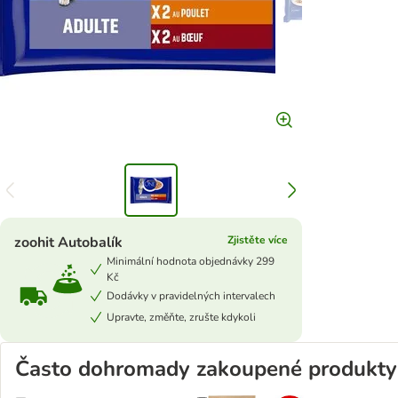
zoohit Autobalík
Zjistěte více
Minimální hodnota objednávky 299
Kč
Dodávky v pravidelných intervalech
Upravte, změňte, zrušte kdykoli
Často dohromady zakoupené produkty