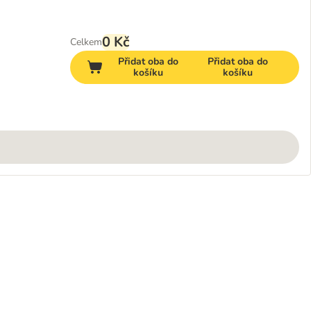
0 Kč
Celkem
Přidat oba do
Přidat oba do
košíku
košíku