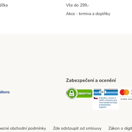
líčka
Vše do 299,-
Akce - krmiva a doplňky
Zabezpečení a ocenění
ta Shipping Method
L Shipping Method
Balíkovna Shipping Method
Security
Securit
ecné obchodní podmínky
Zde odstoupit od smlouvy
Zákon o digi