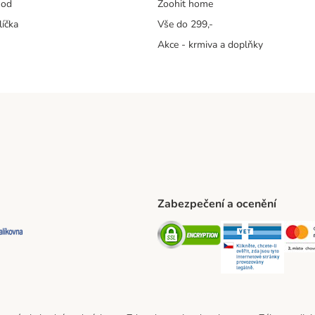
hod
Zoohit home
líčka
Vše do 299,-
Akce - krmiva a doplňky
Zabezpečení a ocenění
ta Shipping Method
L Shipping Method
Balíkovna Shipping Method
Security
Securit