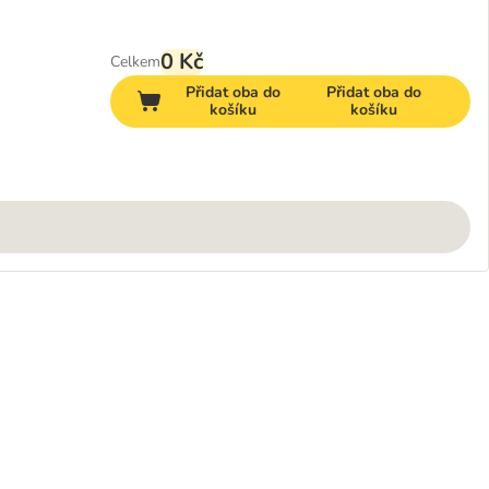
0 Kč
Celkem
Přidat oba do
Přidat oba do
košíku
košíku