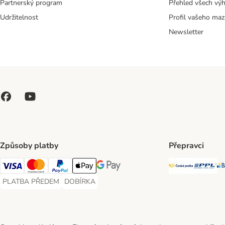
Partnerský program
Přehled všech vý
Udržitelnost
Profil vašeho maz
Newsletter
Způsoby platby
Přepravci
Česká poš
PP
Visa Payment Method
Mastercard Payment Method
PayPal Payment Method
Apple pay Payment Method
GooglePay Payment Method
PLATBA PŘEDEM
DOBÍRKA
PLATBA PŘEDEM Payment Method
DOBÍRKA Payment Method