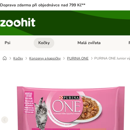
Doprava zdarma při objednávce nad 799 Kč**
Psi
Kočky
Malá zvířata
Otevřít menu: Psi
Otevřít menu: Kočky
Ote
Kočky
Konzervy a kapsičky
PURINA ONE
PURINA ONE Junior vý