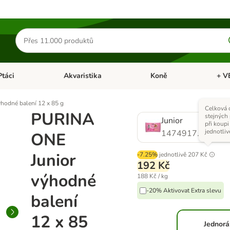
Hledat
produkty
Ptáci
Akvaristika
Koně
+ V
vřít menu: Malá zvířata
Otevřít menu: Ptáci
Otevřít menu: Akvaristika
Otevří
hodné balení 12 x 85 g
Celková 
PURINA
stejných
Junior
při koupi
jednotliv
1474917.0
ONE
Junior
-7.25%
jednotlivě
207 Kč
192 Kč
výhodné
188 Kč / kg
-20% Aktivovat Extra slevu
balení
12 x 85
Jednor