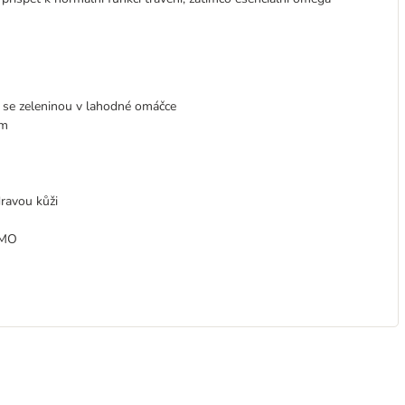
b se zeleninou v lahodné omáčce
ím
ravou kůži
GMO