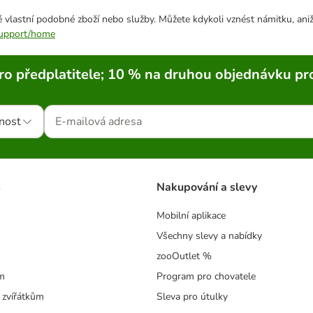
 vlastní podobné zboží nebo služby. Můžete kdykoli vznést námitku, aniž
/support/home
ro předplatitele; 10 % na druhou objednávku pr
nost
s
Nakupování a slevy
Mobilní aplikace
Všechny slevy a nabídky
zooOutlet %
m
Program pro chovatele
 zvířátkům
Sleva pro útulky