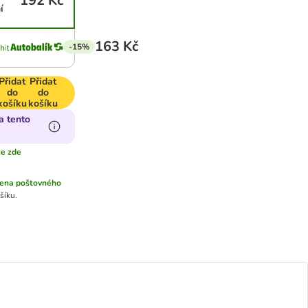
192 Kč
í
163 Kč
-15%
Přidat
Přidat
do
do
košíku
košíku
a tento
ce zde
ena poštovného
šíku.