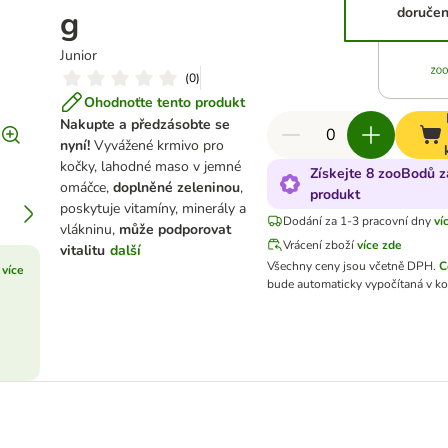
g
doručen
Junior
(
0
)
Ohodnoťte tento produkt
Nakupte a předzásobte se
nyní!
Vyvážené krmivo pro
kočky, lahodné maso v jemné
Získejte 8 zooBodů z
omáčce,
doplněné zeleninou
,
produkt
poskytuje vitamíny, minerály a
Dodání za 1-3 pracovní dny
ví
vlákninu,
může podporovat
Vrácení zboží
více zde
vitalitu
další
Všechny ceny jsou včetně DPH.
C
 více
bude automaticky vypočítaná v ko