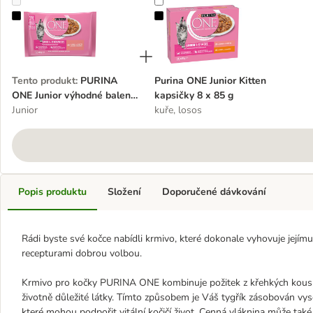
PURINA ONE Junior výhodné balení 12 x 85 g
Purina ONE Junior Kitten kapsičky
Tento produkt
:
PURINA
Purina ONE Junior Kitten
ONE Junior výhodné balení
kapsičky 8 x 85 g
12 x 85 g
Junior
kuře, losos
Popis produktu
Složení
Doporučené dávkování
Rádi byste své kočce nabídli krmivo, které dokonale vyhovuje jej
recepturami dobrou volbou.
Krmivo pro kočky PURINA ONE kombinuje požitek z křehkých kous
životně důležité látky. Tímto způsobem je Váš tygřík zásobován vysoc
které mohou podpořit vitální kočičí život. Cenná vláknina může také