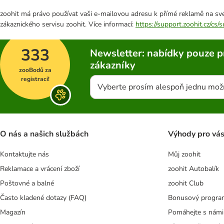
zoohit má právo používat vaši e-mailovou adresu k přímé reklamě na své
zákaznického servisu zoohit. Více informací:
https://support.zoohit.cz/cs
333
Newsletter: nabídky pouze p
zákazníky
zooBodů za
registraci!
Vyberte prosím alespoň jednu mož
O nás a našich službách
Výhody pro vá
Kontaktujte nás
Můj zoohit
Reklamace a vrácení zboží
zoohit Autobalík
Poštovné a balné
zoohit Club
Často kladené dotazy (FAQ)
Bonusový progra
Magazín
Pomáhejte s námi