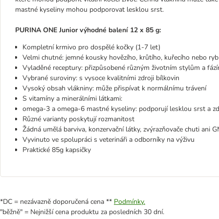
mastné kyseliny mohou podporovat lesklou srst.
PURINA ONE Junior výhodné balení 12 x 85 g:
Kompletní krmivo pro dospělé kočky (1-7 let)
Velmi chutné: jemné kousky hovězího, krůtího, kuřecího nebo ry
Vyladěné receptury: přizpůsobené různým životním stylům a fáz
Vybrané suroviny: s vysoce kvalitními zdroji bílkovin
Vysoký obsah vlákniny: může přispívat k normálnímu trávení
S vitamíny a minerálními látkami:
omega-3 a omega-6 mastné kyseliny: podporují lesklou srst a zd
Různé varianty poskytují rozmanitost
Žádná umělá barviva, konzervační látky, zvýrazňovače chuti ani 
Vyvinuto ve spolupráci s veterináři a odborníky na výživu
Praktické 85g kapsičky
*DC = nezávazně doporučená cena **
Podmínky.
"běžně" = Nejnižší cena produktu za posledních 30 dní.