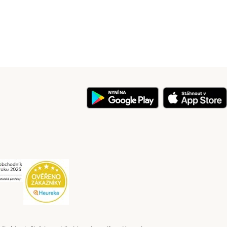
y
Security
Security