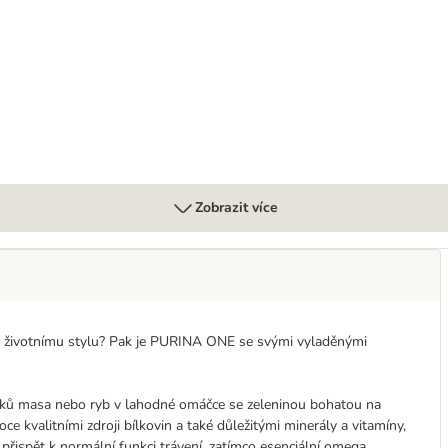
 8 x 85 g
Zobrazit více
ímu životnímu stylu? Pak je PURINA ONE se svými vyladěnými
ků masa nebo ryb v lahodné omáčce se zeleninou bohatou na
e kvalitními zdroji bílkovin a také důležitými minerály a vitamíny,
 přispět k normální funkci trávení, zatímco esenciální omega