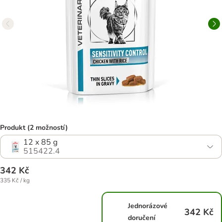
Produkt (2 možností)
12 x 85 g
515422.4
342 Kč
335 Kč / kg
Jednorázové
342 Kč
doručení