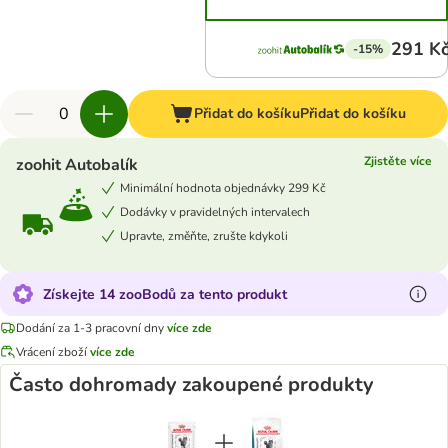
291 K
-15%
Přidat do košíku
Přidat do košíku
Zjistěte více
zoohit Autobalík
Minimální hodnota objednávky 299 Kč
Dodávky v pravidelných intervalech
Upravte, změňte, zrušte kdykoli
Získejte 14 zooBodů za tento produkt
Dodání za 1-3 pracovní dny
více zde
Vrácení zboží
více zde
Často dohromady zakoupené produkty