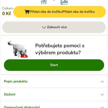
Celkem
Přidat oba do košíku
Přidat oba do košíku
0 Kč
Zobrazit více
Potřebujete pomoci s
výběrem produktu?
Start
Popis produktu
Složení
Doporučené dávkování