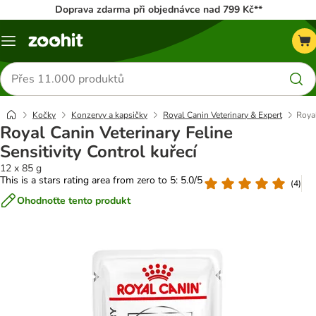
Doprava zdarma při objednávce nad 799 Kč**
Menu
Hledat
produkty
Kočky
Konzervy a kapsičky
Royal Canin Veterinary & Expert
Royal
Royal Canin Veterinary Feline
Sensitivity Control kuřecí
12 x 85 g
This is a stars rating area from zero to 5: 5.0/5
(
4
)
Ohodnoťte tento produkt