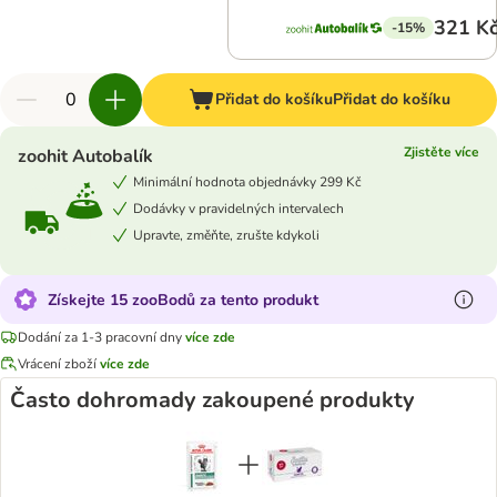
321 K
-15%
Přidat do košíku
Přidat do košíku
Zjistěte více
zoohit Autobalík
Minimální hodnota objednávky 299 Kč
Dodávky v pravidelných intervalech
Upravte, změňte, zrušte kdykoli
Získejte 15 zooBodů za tento produkt
Dodání za 1-3 pracovní dny
více zde
Vrácení zboží
více zde
Často dohromady zakoupené produkty