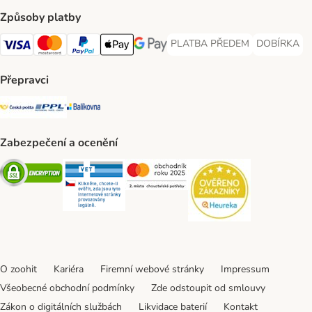
Způsoby platby
PLATBA PŘEDEM
DOBÍRKA
PLATBA PŘEDEM Payment Met
DOBÍRKA Pa
Visa Payment Method
Mastercard Payment Method
PayPal Payment Method
Apple pay Payment Method
GooglePay Payment Method
Přepravci
Česká pošta Shipping Method
PPL Shipping Method
Balíkovna Shipping Method
Zabezpečení a ocenění
Security
Security
Security
Security
O zoohit
Kariéra
Firemní webové stránky
Impressum
Všeobecné obchodní podmínky
Zde odstoupit od smlouvy
Zákon o digitálních službách
Likvidace baterií
Kontakt