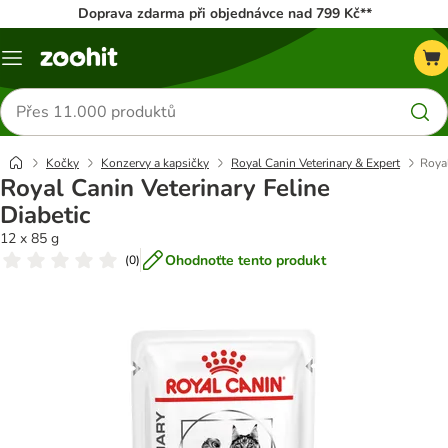
Doprava zdarma při objednávce nad 799 Kč**
Menu
Hledat
produkty
Kočky
Konzervy a kapsičky
Royal Canin Veterinary & Expert
Royal
Royal Canin Veterinary Feline
Diabetic
12 x 85 g
Ohodnoťte tento produkt
(
0
)