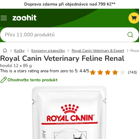
Doprava zdarma při objednávce nad 799 Kč**
Menu
Hledat
produkty
Kočky
Konzervy a kapsičky
Royal Canin Veterinary & Expert
Royal
Royal Canin Veterinary Feline Renal
hovězí 12 x 85 g
This is a stars rating area from zero to 5: 4.4/5
(
743
)
Ohodnoťte tento produkt