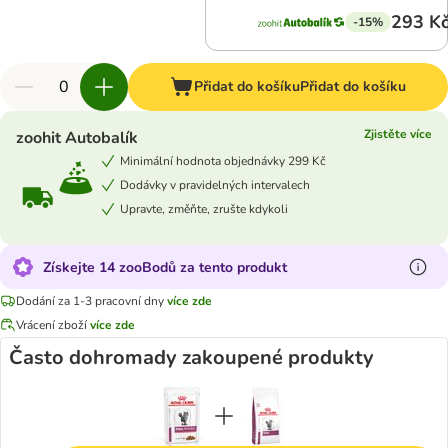
293 K
-15%
Přidat do košíku
Přidat do košíku
Zjistěte více
zoohit Autobalík
Minimální hodnota objednávky 299 Kč
Dodávky v pravidelných intervalech
Upravte, změňte, zrušte kdykoli
Získejte 14 zooBodů za tento produkt
Dodání za 1-3 pracovní dny
více zde
Vrácení zboží
více zde
Často dohromady zakoupené produkty