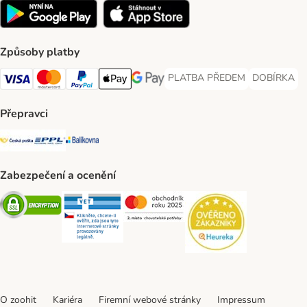
Způsoby platby
PLATBA PŘEDEM
DOBÍRKA
PLATBA PŘEDEM Payment Met
DOBÍRKA Pa
Visa Payment Method
Mastercard Payment Method
PayPal Payment Method
Apple pay Payment Method
GooglePay Payment Method
Přepravci
Česká pošta Shipping Method
PPL Shipping Method
Balíkovna Shipping Method
Zabezpečení a ocenění
Security
Security
Security
Security
O zoohit
Kariéra
Firemní webové stránky
Impressum