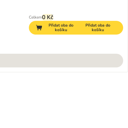
0 Kč
Celkem
Přidat oba do
Přidat oba do
košíku
košíku