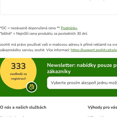
*DC = nezávazně doporučená cena **
Podmínky.
"běžně" = Nejnižší cena produktu za posledních 30 dní.
zoohit má právo používat vaši e-mailovou adresu k přímé reklamě na své
zákaznického servisu zoohit. Více informací:
https://support.zoohit.cz/cs
333
Newsletter: nabídky pouze p
zákazníky
zooBodů za
registraci!
Vyberte prosím alespoň jednu mož
O nás a našich službách
Výhody pro vá