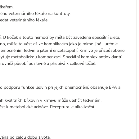
ékařem.
ého veterinárního lékaře na kontroly.
dat veterinárního lékaře.
. U koček s touto nemocí by měla být zavedena speciální dieta,
o, může to vést až ke komplikacím jako je mimo jiné i urémie.
nemocněním ledvin a jaterní encefalopatií. Krmivo je přizpůsobeno
kytuje metabolickou kompenzaci. Speciální komplex antioxidantů
ovněž působí pozitivně a přispívá k celkové léčbě.
o podporu funkce ledvin při jejich onemocnění, obsahuje EPA a
h kvalitních bílkovin v krmivu může ulehčit ledvinám.
 k metabolické acidóze. Receptura je alkalizační.
ována po celou dobu života.