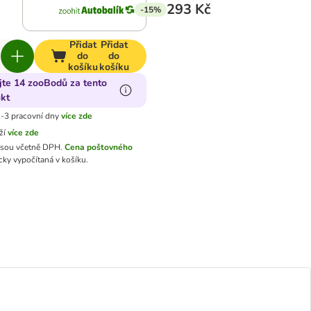
293 Kč
-15%
Přidat
Přidat
do
do
košíku
košíku
jte 14 zooBodů za tento
kt
-3 pracovní dny
více zde
ží
více zde
jsou včetně DPH.
Cena poštovného
ky vypočítaná v košíku.