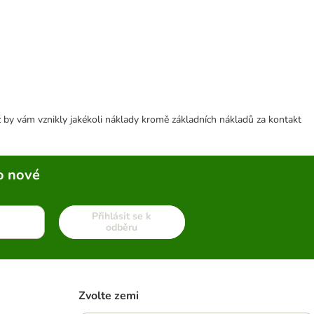
 by vám vznikly jakékoli náklady kromě základních nákladů za kontakt
o nové
Přihlásit se k
odběru
Zvolte zemi