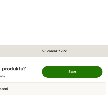
l
Zobrazit více
m produktu?
Start
ůže
ocení