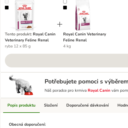
Royal Canin Veterinary Feline Renal
Royal Canin Veterinary Feline Rena
Tento produkt
:
Royal Canin
Royal Canin Veterinary
Veterinary Feline Renal
Feline Renal
ryba 12 x 85 g
4 kg
Potřebujete pomoci s výběre
Náš poradce pro krmiva
Royal Canin
vám pom
Popis produktu
Složení
Doporučené dávkování
Hodn
Obecná doporučení: