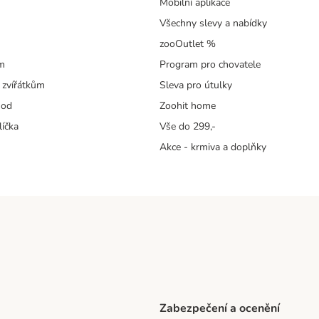
Mobilní aplikace
Všechny slevy a nabídky
zooOutlet %
m
Program pro chovatele
 zvířátkům
Sleva pro útulky
hod
Zoohit home
líčka
Vše do 299,-
Akce - krmiva a doplňky
Zabezpečení a ocenění