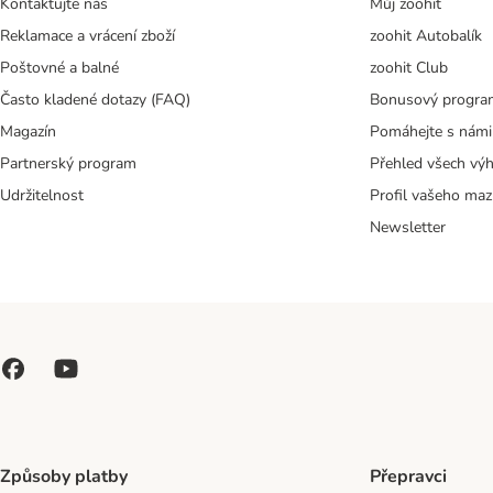
Kontaktujte nás
Můj zoohit
Reklamace a vrácení zboží
zoohit Autobalík
Poštovné a balné
zoohit Club
Často kladené dotazy (FAQ)
Bonusový progra
Magazín
Pomáhejte s námi
Partnerský program
Přehled všech vý
Udržitelnost
Profil vašeho maz
Newsletter
Způsoby platby
Přepravci