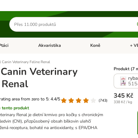
Hledat
produkty
Ptáci
Akvaristika
Koně
+ V
vřít menu: Malá zvířata
Otevřít menu: Ptáci
Otevřít menu: Akvaristika
Otevří
 Canin Veterinary Feline Renal
 Canin Veterinary
Produkt (7 
ryba
 Renal
515
345 Kč
 rating area from zero to 5: 4.4/5
(
743
)
338 Kč / kg
 tento produkt
terinary Renal je dietní krmivo pro kočky s chronickým
dvin (CNI), přizpůsobený obsah bílkovin ulehčí
žená receptura, bohaté na antioxidanty, s EPA/DHA