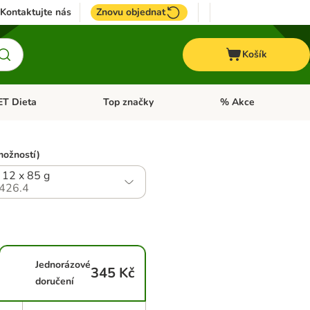
Kontaktujte nás
Znovu objednat
Košík
ET Dieta
Top značky
% Akce
t menu: Koně
Otevřít menu: + VET Dieta
Otevřít menu: Top znač
možností)
 12 x 85 g
426.4
Jednorázové
345 Kč
doručení