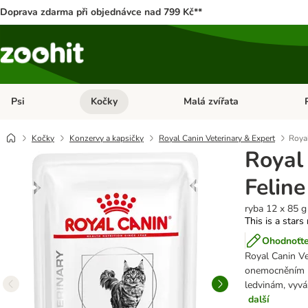
Doprava zdarma při objednávce nad 799 Kč**
Psi
Kočky
Malá zvířata
Otevřít menu: Psi
Otevřít menu: Kočky
Ote
Kočky
Konzervy a kapsičky
Royal Canin Veterinary & Expert
Royal
Royal
Feline
ryba 12 x 85 g
This is a stars
Ohodnoťte
Royal Canin Ve
onemocněním le
ledvinám, vyvá
další