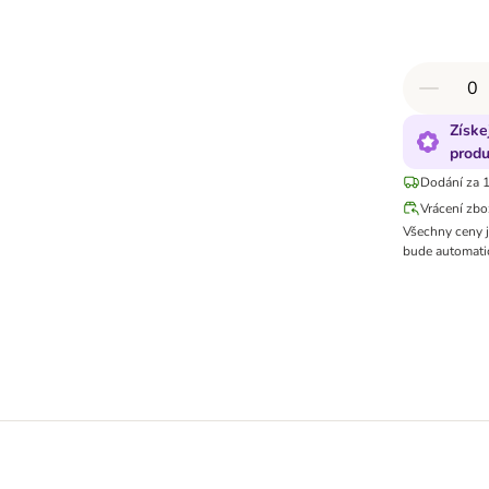
Získe
produ
Dodání za 1
Vrácení zbo
Všechny ceny 
bude automatic