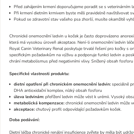
Před zahájením krmení doporučujeme poradit se s veterinárním l
Při krmení dietním krmivem byste měli pravidelně navštěvovat sv
Pokud se zdravotní stav vašeho psa zhorší, musíte okamžitě vyhle
Chronické onemocnění ledvin u koček je často doprovázeno anorexií
která má vysokou úroveň akceptace. Není-li onemocnění ledvin léčen
Royal Canin Veterinary Renal poskytuje trvalé řešení pro kočky s o
specifickým požadavkům na výživu a podporuje funkci ledvin a pos
chrání metabolismus před negativními vlivy. Snížený obsah fosforu r
Specifické vlastnosti produktu:
dietní opatření při chronickém onemocnění ledvin:
speciálně pr
DHA antioxidační komplex, nízký obsah fosforu
úleva ledvinám:
přeřížení ledvin může vést k urémii. Vysoký obsa
metabolická kompenzace:
chronické onemocnění ledvin může vést
akceptace:
chuťový profil odpovídající požadavkům koček.
Doba podávání:
Dietní léčba chronické renální insuficience zvířete by měla být udrž