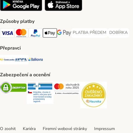
Způsoby platby
PLATBA PŘEDEM
DOBÍRKA
PLATBA PŘEDEM Payment Met
DOBÍRKA Pa
Visa Payment Method
Mastercard Payment Method
PayPal Payment Method
Apple pay Payment Method
GooglePay Payment Method
Přepravci
Česká pošta Shipping Method
PPL Shipping Method
Balíkovna Shipping Method
Zabezpečení a ocenění
Security
Security
Security
Security
O zoohit
Kariéra
Firemní webové stránky
Impressum