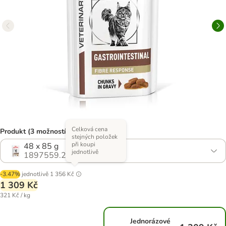
Celková cena
Produkt (3 možností)
stejných položek
při koupi
48 x 85 g
jednotlivě
1897559.2
-3.47%
jednotlivě
1 356 Kč
1 309 Kč
321 Kč / kg
Jednorázové