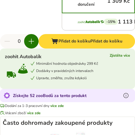
1 309 Kč
doručení
1 113 
-15%
Přidat do košíku
Přidat do košíku
Zjistěte více
zoohit Autobalík
Minimální hodnota objednávky 299 Kč
Dodávky v pravidelných intervalech
Upravte, změňte, zrušte kdykoli
Získejte 52 zooBodů za tento produkt
Dodání za 1-3 pracovní dny
více zde
Vrácení zboží
více zde
Často dohromady zakoupené produkty