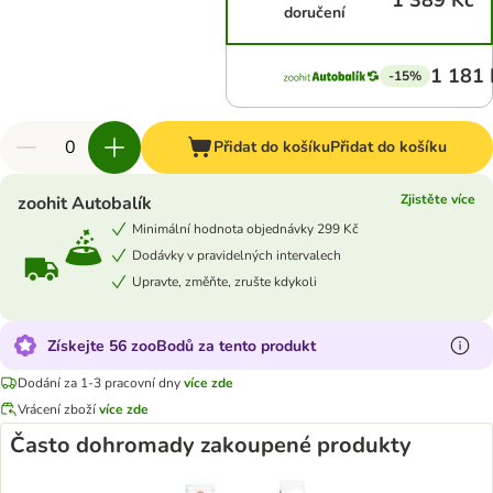
1 389 Kč
doručení
1 181 
-15%
Přidat do košíku
Přidat do košíku
Zjistěte více
zoohit Autobalík
Minimální hodnota objednávky 299 Kč
Dodávky v pravidelných intervalech
Upravte, změňte, zrušte kdykoli
Získejte 56 zooBodů za tento produkt
Dodání za 1-3 pracovní dny
více zde
Vrácení zboží
více zde
Často dohromady zakoupené produkty