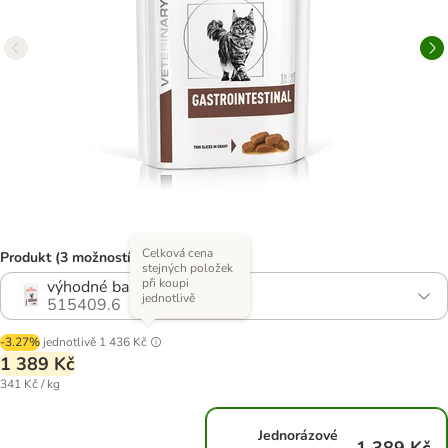
Celková cena
Produkt (3 možností)
stejných položek
při koupi
výhodné balení 48 x 85 g
jednotlivě
515409.6
-3.27%
jednotlivě
1 436 Kč
1 389 Kč
341 Kč / kg
Jednorázové