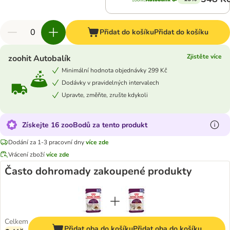
Přidat do košíku
Přidat do košíku
Zjistěte více
zoohit Autobalík
Minimální hodnota objednávky 299 Kč
Dodávky v pravidelných intervalech
Upravte, změňte, zrušte kdykoli
Získejte 16 zooBodů za tento produkt
Dodání za 1-3 pracovní dny
více zde
Vrácení zboží
více zde
Často dohromady zakoupené produkty
Celkem
Přidat oba do košíku
Přidat oba do košíku