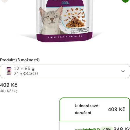
Produkt (3 možností)
12 × 85 g
2153846.0
409 Kč
401 Kč / kg
Jednorázové
409 Kč
doručení
348 K
-15%