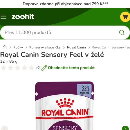
Doprava zdarma při objednávce nad 799 Kč**
Menu
Hledat
produkty
Kočky
Konzervy a kapsičky
Royal Canin
Royal Canin Sensory Fee
Royal Canin Sensory Feel v želé
12 × 85 g
Ohodnoťte tento produkt
(
0
)