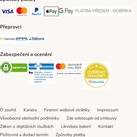
PLATBA PŘEDEM
DOBÍRKA
PLATBA PŘEDEM Payment Met
DOBÍRKA Pa
Visa Payment Method
Mastercard Payment Method
PayPal Payment Method
Apple pay Payment Method
GooglePay Payment Method
Přepravci
Česká pošta Shipping Method
PPL Shipping Method
Balíkovna Shipping Method
Zabezpečení a ocenění
Security
Security
Security
Security
O zoohit
Kariéra
Firemní webové stránky
Impressum
Všeobecné obchodní podmínky
Zde odstoupit od smlouvy
Zákon o digitálních službách
Likvidace baterií
Kontakt
Poštovné a dodací termín
Způsoby platby