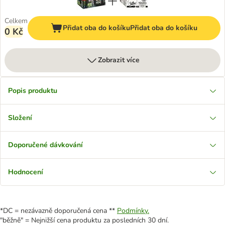
Celkem
Přidat oba do košíku
Přidat oba do košíku
0 Kč
Zobrazit více
Popis produktu
Složení
Doporučené dávkování
Hodnocení
*DC = nezávazně doporučená cena **
Podmínky.
"běžně" = Nejnižší cena produktu za posledních 30 dní.