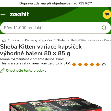
Doprava zdarma při objednávce nad 799 Kč**
Menu
Hledat
produkty
Kočky
Konzervy a kapsičky
Sheba
Sheba Kitten variace kapsiček
Sheba Kitten variace kapsiček
výhodné balení 80 × 85 g
Jemná rozmanitost v omáčce (losos, kuřecí)
This is a stars rating area from zero to 5: 5.0/5
(
2
)
Ohodnoťte tento produkt