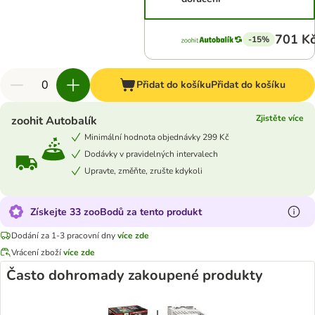
701 K
-15%
Přidat do košíku
Přidat do košíku
Zjistěte více
zoohit Autobalík
Minimální hodnota objednávky 299 Kč
Dodávky v pravidelných intervalech
Upravte, změňte, zrušte kdykoli
Získejte 33 zooBodů za tento produkt
Dodání za 1-3 pracovní dny
více zde
Vrácení zboží
více zde
Často dohromady zakoupené produkty