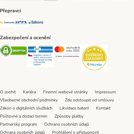
Přepravci
Česká pošta Shipping Method
PPL Shipping Method
Balíkovna Shipping Method
Zabezpečení a ocenění
Security
Security
Security
Security
O zoohit
Kariéra
Firemní webové stránky
Impressum
Všeobecné obchodní podmínky
Zde odstoupit od smlouvy
Zákon o digitálních službách
Likvidace baterií
Kontakt
Poštovné a dodací termín
Způsoby platby
Partnerský program
Ochrana osobních údajů
Ochrana osobních údajů
Prohlášení o přístupnosti