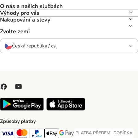
O nás a našich službách
Výhody pro vás
Nakupování a slevy
Zvolte zemi
Česká republika / cs
Způsoby platby
PLATBA PŘEDEM
DOBÍRKA
PLATBA PŘEDEM Payment Met
DOBÍRKA Pa
Visa Payment Method
Mastercard Payment Method
PayPal Payment Method
Apple pay Payment Method
GooglePay Payment Method