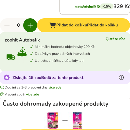
329 K
-15%
Přidat do košíku
Přidat do košíku
Zjistěte více
zoohit Autobalík
Minimální hodnota objednávky 299 Kč
Dodávky v pravidelných intervalech
Upravte, změňte, zrušte kdykoli
Získejte 15 zooBodů za tento produkt
Dodání za 1-3 pracovní dny
více zde
Vrácení zboží
více zde
Často dohromady zakoupené produkty