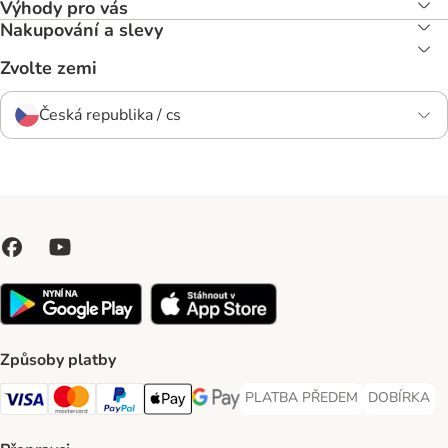
Výhody pro vás
Nakupování a slevy
Zvolte zemi
Česká republika / cs
Způsoby platby
PLATBA PŘEDEM
DOBÍRKA
PLATBA PŘEDEM Payment Met
DOBÍRKA Pa
Visa Payment Method
Mastercard Payment Method
PayPal Payment Method
Apple pay Payment Method
GooglePay Payment Method