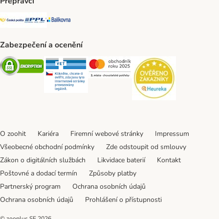
Přepravci
Česká pošta Shipping Method
PPL Shipping Method
Balíkovna Shipping Method
Zabezpečení a ocenění
Security
Security
Security
Security
O zoohit
Kariéra
Firemní webové stránky
Impressum
Všeobecné obchodní podmínky
Zde odstoupit od smlouvy
Zákon o digitálních službách
Likvidace baterií
Kontakt
Poštovné a dodací termín
Způsoby platby
Partnerský program
Ochrana osobních údajů
Ochrana osobních údajů
Prohlášení o přístupnosti
© zooplus SE
2026