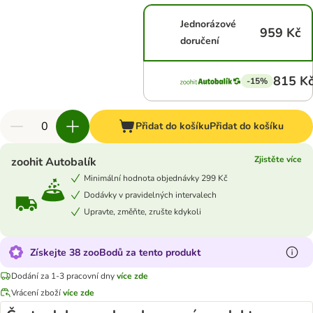
Jednorázové
959 Kč
doručení
815 K
-15%
Přidat do košíku
Přidat do košíku
Zjistěte více
zoohit Autobalík
Minimální hodnota objednávky 299 Kč
Dodávky v pravidelných intervalech
Upravte, změňte, zrušte kdykoli
Získejte 38 zooBodů za tento produkt
Dodání za 1-3 pracovní dny
více zde
Vrácení zboží
více zde