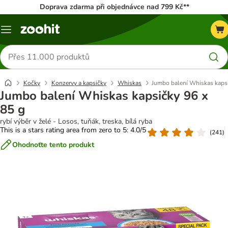
Doprava zdarma při objednávce nad 799 Kč**
Menu
Hledat
produkty
Kočky
Konzervy a kapsičky
Whiskas
Jumbo balení Whiskas kapsi
Jumbo balení Whiskas kapsičky 96 x
85 g
rybí výběr v želé - Losos, tuňák, treska, bílá ryba
This is a stars rating area from zero to 5: 4.0/5
(
241
)
Ohodnoťte tento produkt