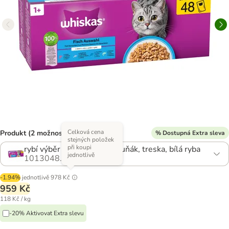
Celková cena
Produkt (2 možností)
% Dostupná Extra sleva
stejných položek
při koupi
rybí výběr v želé - Losos, tuňák, treska, bílá ryba
jednotlivě
1013048.9
-1.94%
jednotlivě
978 Kč
959 Kč
118 Kč / kg
-20% Aktivovat Extra slevu