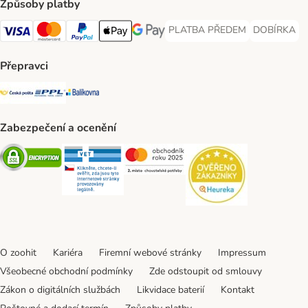
Způsoby platby
PLATBA PŘEDEM
DOBÍRKA
PLATBA PŘEDEM Payment Met
DOBÍRKA Pa
Visa Payment Method
Mastercard Payment Method
PayPal Payment Method
Apple pay Payment Method
GooglePay Payment Method
Přepravci
Česká pošta Shipping Method
PPL Shipping Method
Balíkovna Shipping Method
Zabezpečení a ocenění
Security
Security
Security
Security
O zoohit
Kariéra
Firemní webové stránky
Impressum
Všeobecné obchodní podmínky
Zde odstoupit od smlouvy
Zákon o digitálních službách
Likvidace baterií
Kontakt