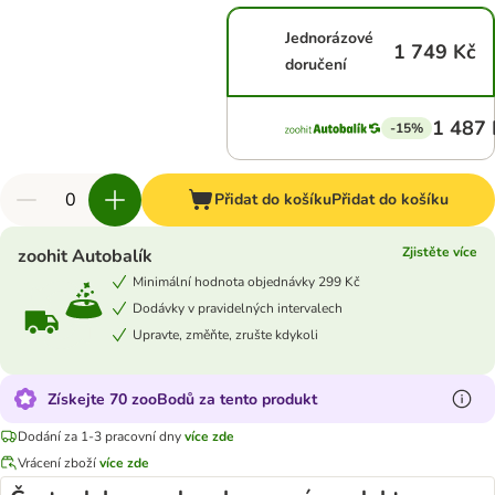
Jednorázové
1 749 Kč
doručení
1 487 
-15%
Přidat do košíku
Přidat do košíku
Zjistěte více
zoohit Autobalík
Minimální hodnota objednávky 299 Kč
Dodávky v pravidelných intervalech
Upravte, změňte, zrušte kdykoli
Získejte 70 zooBodů za tento produkt
Dodání za 1-3 pracovní dny
více zde
Vrácení zboží
více zde