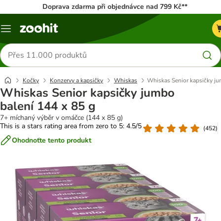
Doprava zdarma při objednávce nad 799 Kč**
Menu
Hledat
produkty
Kočky
Konzervy a kapsičky
Whiskas
Whiskas Senior kapsičky ju
Whiskas Senior kapsičky jumbo
balení 144 x 85 g
7+ míchaný výběr v omáčce (144 x 85 g)
This is a stars rating area from zero to 5: 4.5/5
(
452
)
Ohodnoťte tento produkt