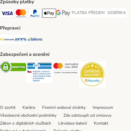
Způsoby platby
PLATBA PŘEDEM
DOBÍRKA
PLATBA PŘEDEM Payment Met
DOBÍRKA Pa
Visa Payment Method
Mastercard Payment Method
PayPal Payment Method
Apple pay Payment Method
GooglePay Payment Method
Přepravci
Česká pošta Shipping Method
PPL Shipping Method
Balíkovna Shipping Method
Zabezpečení a ocenění
Security
Security
Security
Security
O zoohit
Kariéra
Firemní webové stránky
Impressum
Všeobecné obchodní podmínky
Zde odstoupit od smlouvy
Zákon o digitálních službách
Likvidace baterií
Kontakt