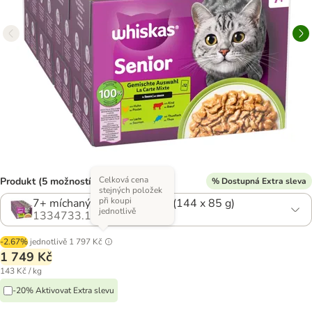
Celková cena
Produkt (5 možností)
% Dostupná Extra sleva
stejných položek
při koupi
7+ míchaný výběr v omáčce (144 x 85 g)
jednotlivě
1334733.11
-2.67%
jednotlivě
1 797 Kč
1 749 Kč
143 Kč / kg
-20% Aktivovat Extra slevu