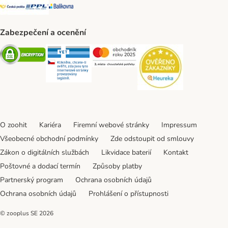
Česká pošta Shipping Method
PPL Shipping Method
Balíkovna Shipping Method
Zabezpečení a ocenění
Security
Security
Security
Security
O zoohit
Kariéra
Firemní webové stránky
Impressum
Všeobecné obchodní podmínky
Zde odstoupit od smlouvy
Zákon o digitálních službách
Likvidace baterií
Kontakt
Poštovné a dodací termín
Způsoby platby
Partnerský program
Ochrana osobních údajů
Ochrana osobních údajů
Prohlášení o přístupnosti
© zooplus SE
2026