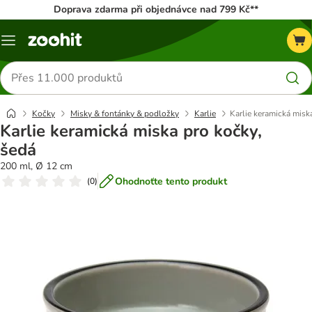
Doprava zdarma při objednávce nad 799 Kč**
Menu
Hledat
produkty
Kočky
Misky & fontánky & podložky
Karlie
Karlie keramická misk
Karlie keramická miska pro kočky,
šedá
200 ml, Ø 12 cm
Ohodnoťte tento produkt
(
0
)