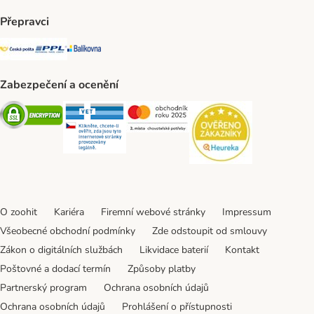
Přepravci
Česká pošta Shipping Method
PPL Shipping Method
Balíkovna Shipping Method
Zabezpečení a ocenění
Security
Security
Security
Security
O zoohit
Kariéra
Firemní webové stránky
Impressum
Všeobecné obchodní podmínky
Zde odstoupit od smlouvy
Zákon o digitálních službách
Likvidace baterií
Kontakt
Poštovné a dodací termín
Způsoby platby
Partnerský program
Ochrana osobních údajů
Ochrana osobních údajů
Prohlášení o přístupnosti