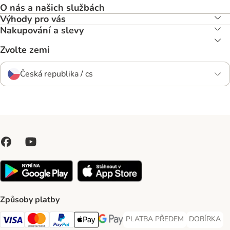
O nás a našich službách
Výhody pro vás
Nakupování a slevy
Zvolte zemi
Česká republika / cs
Způsoby platby
PLATBA PŘEDEM
DOBÍRKA
PLATBA PŘEDEM Payment Met
DOBÍRKA Pa
Visa Payment Method
Mastercard Payment Method
PayPal Payment Method
Apple pay Payment Method
GooglePay Payment Method