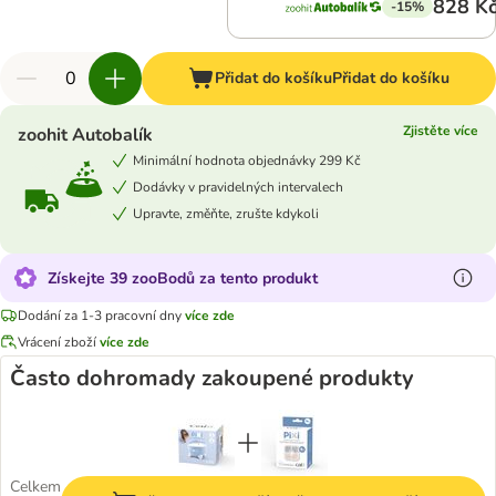
828 K
-15%
Přidat do košíku
Přidat do košíku
Zjistěte více
zoohit Autobalík
Minimální hodnota objednávky 299 Kč
Dodávky v pravidelných intervalech
Upravte, změňte, zrušte kdykoli
Získejte 39 zooBodů za tento produkt
Dodání za 1-3 pracovní dny
více zde
Vrácení zboží
více zde
Často dohromady zakoupené produkty
Celkem