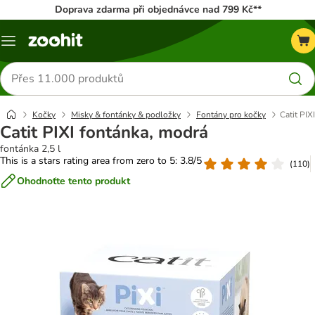
Doprava zdarma při objednávce nad 799 Kč**
Menu
Hledat
produkty
Kočky
Misky & fontánky & podložky
Fontány pro kočky
Catit PIX
Catit PIXI fontánka, modrá
fontánka 2,5 l
This is a stars rating area from zero to 5: 3.8/5
(
110
)
Ohodnoťte tento produkt