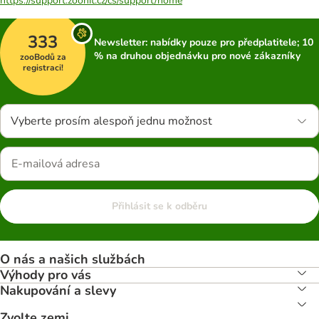
https://support.zoohit.cz/cs/support/home
333
Newsletter: nabídky pouze pro předplatitele; 10
% na druhou objednávku pro nové zákazníky
zooBodů za
registraci!
Vyberte prosím alespoň jednu možnost
Přihlásit se k odběru
O nás a našich službách
Výhody pro vás
Nakupování a slevy
Zvolte zemi