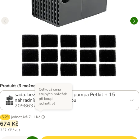
Produkt (3 možností)
Celková cena
sada: bezdrátová náhradní pumpa Petkit + 15
stejných položek
při koupi
náhradních filtrů pro pumpu
jednotlivě
2098637.1
-5.2%
jednotlivě
711 Kč
674 Kč
337 Kč / kus