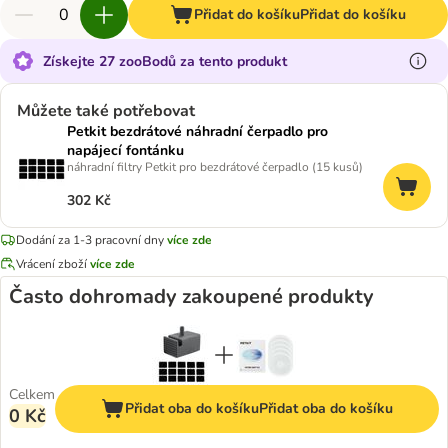
Přidat do košíku
Přidat do košíku
Získejte 27 zooBodů za tento produkt
Můžete také potřebovat
Petkit bezdrátové náhradní čerpadlo pro
napájecí fontánku
náhradní filtry Petkit pro bezdrátové čerpadlo (15 kusů)
302 Kč
Dodání za 1-3 pracovní dny
více zde
Vrácení zboží
více zde
Často dohromady zakoupené produkty
Celkem
Přidat oba do košíku
Přidat oba do košíku
0 Kč