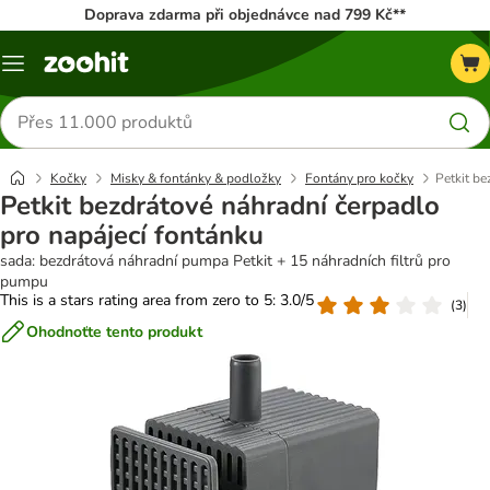
Doprava zdarma při objednávce nad 799 Kč**
Menu
Hledat
produkty
Kočky
Misky & fontánky & podložky
Fontány pro kočky
Petkit be
Petkit bezdrátové náhradní čerpadlo
pro napájecí fontánku
sada: bezdrátová náhradní pumpa Petkit + 15 náhradních filtrů pro
pumpu
This is a stars rating area from zero to 5: 3.0/5
(
3
)
Ohodnoťte tento produkt