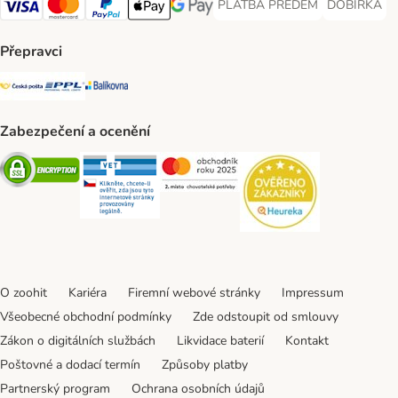
PLATBA PŘEDEM
DOBÍRKA
PLATBA PŘEDEM Payment Met
DOBÍRKA Pa
Visa Payment Method
Mastercard Payment Method
PayPal Payment Method
Apple pay Payment Method
GooglePay Payment Method
Přepravci
Česká pošta Shipping Method
PPL Shipping Method
Balíkovna Shipping Method
Zabezpečení a ocenění
Security
Security
Security
Security
O zoohit
Kariéra
Firemní webové stránky
Impressum
Všeobecné obchodní podmínky
Zde odstoupit od smlouvy
Zákon o digitálních službách
Likvidace baterií
Kontakt
Poštovné a dodací termín
Způsoby platby
Partnerský program
Ochrana osobních údajů