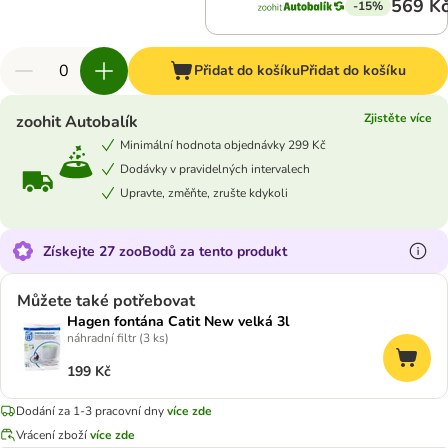
569 K
-15%
Přidat do košíku
Přidat do košíku
Zjistěte více
zoohit Autobalík
Minimální hodnota objednávky 299 Kč
Dodávky v pravidelných intervalech
Upravte, změňte, zrušte kdykoli
Získejte 27 zooBodů za tento produkt
Můžete také potřebovat
Hagen fontána Catit New velká 3l
náhradní filtr (3 ks)
199 Kč
Dodání za 1-3 pracovní dny
více zde
Vrácení zboží
více zde