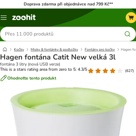
Doprava zdarma při objednávce nad 799 Kč**
Menu
Hledat
produkty
Kočky
Misky & fontánky & podložky
Fontány pro kočky
Hagen fo
Hagen fontána Catit New velká 3l
fontána 3 litry (nová USB verze)
This is a stars rating area from zero to 5: 4.3/5
(
627
)
Ohodnoťte tento produkt