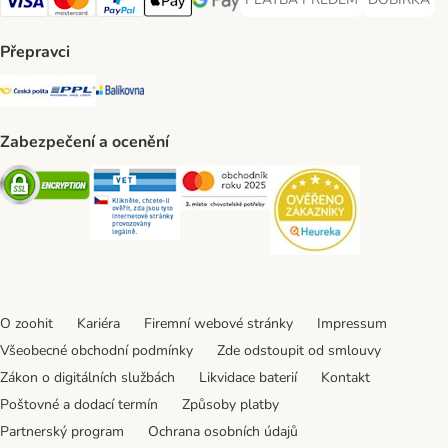
PLATBA PŘEDEM Payment Met
DOBÍRKA Pa
Visa Payment Method
Mastercard Payment Method
PayPal Payment Method
Apple pay Payment Method
GooglePay Payment Method
Přepravci
Česká pošta Shipping Method
PPL Shipping Method
Balíkovna Shipping Method
Zabezpečení a ocenění
Security
Security
Security
Security
O zoohit
Kariéra
Firemní webové stránky
Impressum
Všeobecné obchodní podmínky
Zde odstoupit od smlouvy
Zákon o digitálních službách
Likvidace baterií
Kontakt
Poštovné a dodací termín
Způsoby platby
Partnerský program
Ochrana osobních údajů