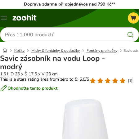
Doprava zdarma při objednávce nad 799 Kč**
Menu
Hledat
produkty
Kočky
Misky & fontánky & podložky
Fontány pro kočky
Savic zá
Savic zásobník na vodu Loop -
modrý
1,5 l, D 26 x Š 17,5 x V 23 cm
This is a stars rating area from zero to 5: 5.0/5
(
1
)
Ohodnoťte tento produkt