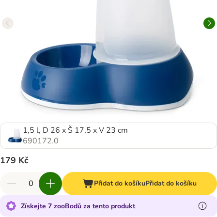
1,5 l, D 26 x Š 17,5 x V 23 cm
690172.0
179 Kč
Přidat do košíku
Přidat do košíku
Získejte 7 zooBodů za tento produkt