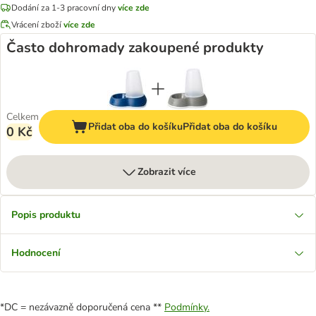
Dodání za 1-3 pracovní dny
více zde
Vrácení zboží
více zde
Často dohromady zakoupené produkty
Celkem
Přidat oba do košíku
Přidat oba do košíku
0 Kč
Zobrazit více
Popis produktu
Hodnocení
*DC = nezávazně doporučená cena **
Podmínky.