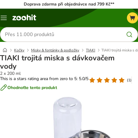
Doprava zdarma při objednávce nad 799 Kč**
Menu
Hledat
produkty
Kočky
Misky & fontánky & podložky
TIAKI
TIAKI trojitá miska s
TIAKI trojitá miska s dávkovačem
vody
2 x 200 ml
This is a stars rating area from zero to 5: 5.0/5
(
1
)
Ohodnoťte tento produkt