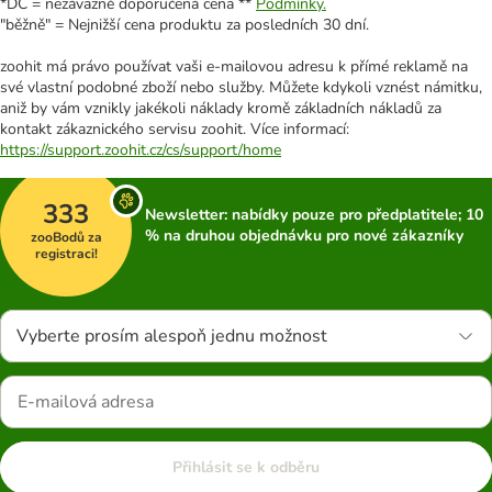
*DC = nezávazně doporučená cena **
Podmínky.
"běžně" = Nejnižší cena produktu za posledních 30 dní.
zoohit má právo používat vaši e-mailovou adresu k přímé reklamě na
své vlastní podobné zboží nebo služby. Můžete kdykoli vznést námitku,
aniž by vám vznikly jakékoli náklady kromě základních nákladů za
kontakt zákaznického servisu zoohit. Více informací:
https://support.zoohit.cz/cs/support/home
333
Newsletter: nabídky pouze pro předplatitele; 10
% na druhou objednávku pro nové zákazníky
zooBodů za
registraci!
Vyberte prosím alespoň jednu možnost
Přihlásit se k odběru