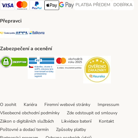
PLATBA PŘEDEM
DOBÍRKA
PLATBA PŘEDEM Payment Met
DOBÍRKA Pa
Visa Payment Method
Mastercard Payment Method
PayPal Payment Method
Apple pay Payment Method
GooglePay Payment Method
Přepravci
Česká pošta Shipping Method
PPL Shipping Method
Balíkovna Shipping Method
Zabezpečení a ocenění
Security
Security
Security
Security
O zoohit
Kariéra
Firemní webové stránky
Impressum
Všeobecné obchodní podmínky
Zde odstoupit od smlouvy
Zákon o digitálních službách
Likvidace baterií
Kontakt
Poštovné a dodací termín
Způsoby platby
Partnerský program
Ochrana osobních údajů