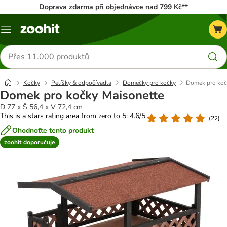
Doprava zdarma při objednávce nad 799 Kč**
Menu
Hledat
produkty
Kočky
Pelíšky & odpočívadla
Domečky pro kočky
Domek pro koč
Domek pro kočky Maisonette
D 77 x Š 56,4 x V 72,4 cm
This is a stars rating area from zero to 5: 4.6/5
(
22
)
Ohodnoťte tento produkt
zoohit doporučuje