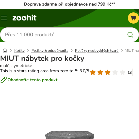
Doprava zdarma při objednávce nad 799 Kč**
Menu
Hledat
produkty
Kočky
Pelíšky & odpočívadla
Pelíšky neobvyklých tvarů
MIUT ná
MIUT nábytek pro kočky
malé, symetrické
This is a stars rating area from zero to 5: 3.0/5
(
2
)
Ohodnoťte tento produkt