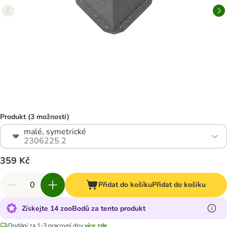
Produkt (3 možností)
malé, symetrické
2306225.2
359 Kč
Přidat do košíku
Přidat do košíku
Získejte 14 zooBodů za tento produkt
Dodání za 1-3 pracovní dny
více zde