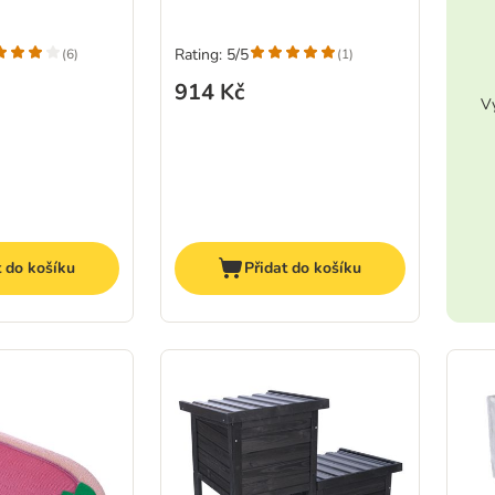
Rating: 5/5
(
6
)
(
1
)
914 Kč
Vy
t do košíku
Přidat do košíku