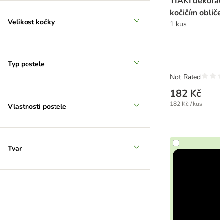
TIAKI dekorač
kočičím oblič
Velikost kočky
1 kus
Typ postele
Not Rated
182 Kč
182 Kč / kus
Vlastnosti postele
Tvar