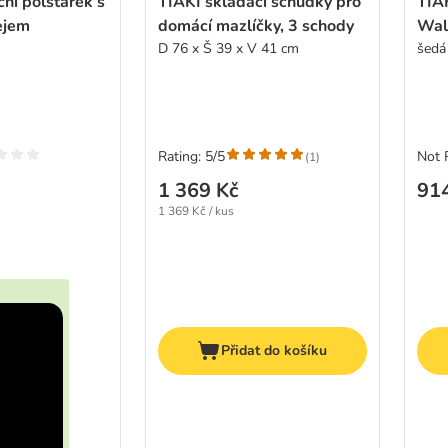
ní polštářek s
TIAKI skládací schůdky pro
TIAK
ejem
domácí mazlíčky, 3 schody
Wal
D 76 x Š 39 x V 41 cm
šedá
Rating: 5/5
Not 
(
1
)
1 369 Kč
91
1 369 Kč / kus
Přidat do košíku