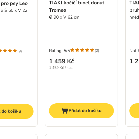
TIAKI kočičí tunel donut
TIA
 pro psy Leo
Tromsø
pruh
 x Š 50 x V 22
Ø 90 x V 62 cm
hněd
Rating: 5/5
Not 
(
2
)
(
9
)
1 459 Kč
1 2
1 459 Kč / kus
Přidat do košíku
t do košíku