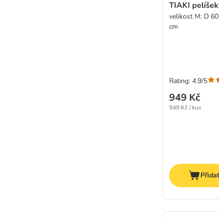
TIAKI pelíšek
velikost M: D 60
cm
Rating: 4.9/5
949 Kč
949 Kč / kus
Přida