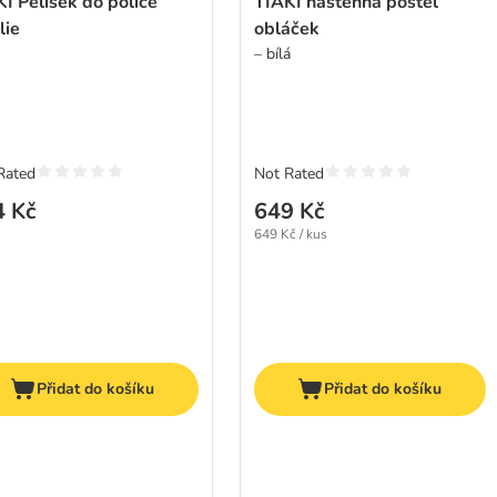
I Pelíšek do police
TIAKI nástěnná postel
lie
obláček
– bílá
Rated
Not Rated
4 Kč
649 Kč
649 Kč / kus
Přidat do košíku
Přidat do košíku