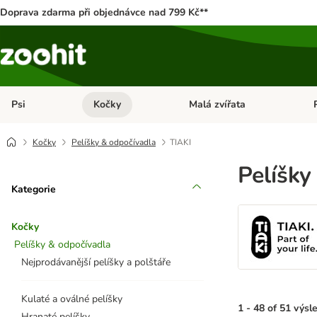
Doprava zdarma při objednávce nad 799 Kč**
Psi
Kočky
Malá zvířata
Otevřít menu: Psi
Otevřít menu: Kočky
Ote
Kočky
Pelíšky & odpočívadla
TIAKI
Pelíšky
Kategorie
Kočky
Pelíšky & odpočívadla
Nejprodávanější pelíšky a polštáře
Kulaté a oválné pelíšky
1 - 48 of 51 výsl
Hranaté pelíšky