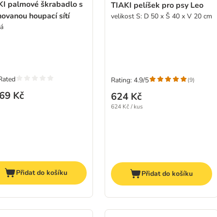
KI palmové škrabadlo s
TIAKI pelíšek pro psy Leo
ovanou houpací sítí
velikost S: D 50 x Š 40 x V 20 cm
á
Rated
Rating: 4.9/5
(
9
)
69 Kč
624 Kč
624 Kč / kus
Přidat do košíku
Přidat do košíku