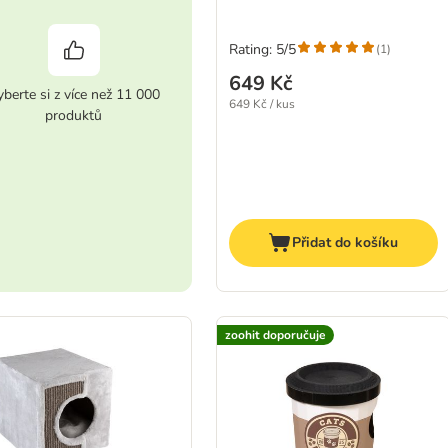
Rating: 5/5
(
1
)
649 Kč
berte si z více než 11 000
649 Kč / kus
produktů
Přidat do košíku
zoohit doporučuje