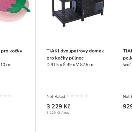
 pro kočky
TIAKI dvoupatrový domek
TIA
pro kočky půlnoc
poli
 10 cm
D 91,5 x Š 49 x V 82,5 cm
šedá
Not Rated
Not 
3 229 Kč
92
3 229 Kč / kus