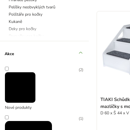
Pelíšky neobvyklých tvarů
product items ha
Polštáře pro kočky
Kukaně
Deky pro kočky
Domečky pro kočky
Luxusní a designové pelíšky
Odpočívadla
Akce
TIAKI
Modern Living
(
2
)
Aumüller
Cozy Cat
Trixie
TIAKI Schůdk
Vyhřívané pelíšky
mazlíčky s mo
Nové produkty
D 60 x Š 44 x V
(
1
)