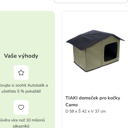
Vaše výhody
ivujte si zoohit Autobalík a
ušetřete 5 % pokaždé!
TIAKI domeček pro kočky
Camo
D 58 x Š 42 x V 37 cm
ůvěra více než 10 milionů
zákazníků