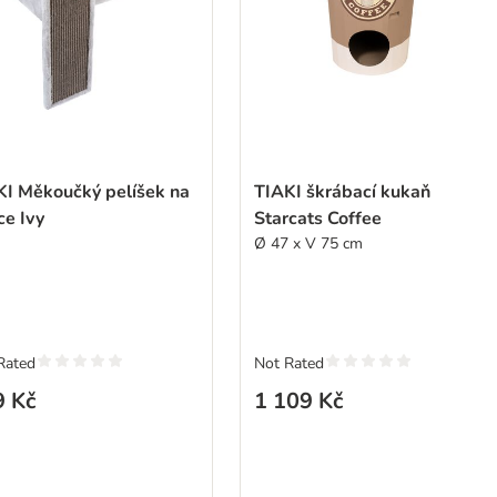
KI Měkoučký pelíšek na
TIAKI škrábací kukaň
ce Ivy
Starcats Coffee
Ø 47 x V 75 cm
Rated
Not Rated
9 Kč
1 109 Kč