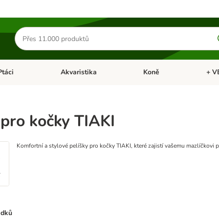
Hledat
produkty
Ptáci
Akvaristika
Koně
+ V
vřít menu: Malá zvířata
Otevřít menu: Ptáci
Otevřít menu: Akvaristika
Otevří
 pro kočky TIAKI
Komfortní a stylové pelíšky pro kočky TIAKI, které zajistí vašemu mazlíčkovi 
edků