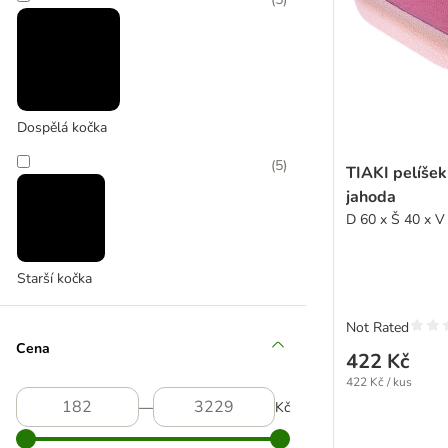
zoohit doporučuje
Dospělá kočka
(
5
)
TIAKI pelíšek
jahoda
D 60 x Š 40 x V
Starší kočka
Not Rated
Cena
422 Kč
422 Kč / kus
―
Kč