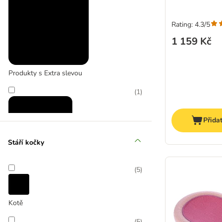
Rating: 4.3/5
1 159 Kč
Produkty s Extra slevou
(
1
)
Přida
Stáří kočky
Zlevněné produkty
(
5
)
(
1
)
Kotě
(
5
)