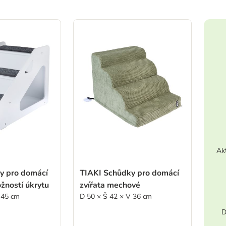
ve been changed
Akt
y pro domácí
TIAKI Schůdky pro domácí
žností úkrytu
zvířata mechové
 45 cm
D 50 × Š 42 × V 36 cm
D