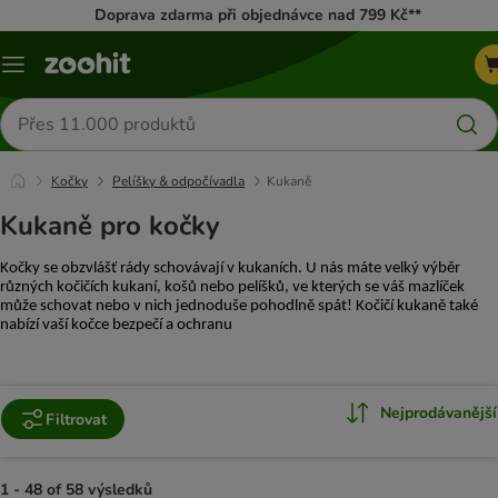
Doprava zdarma při objednávce nad 799 Kč**
Menu
Hledat
produkty
Kočky
Pelíšky & odpočívadla
Kukaně
Kukaně pro kočky
Kočky se obzvlášť rády schovávají v kukaních. U nás máte velký výběr 
různých kočičích kukaní, košů nebo pelíšků, ve kterých se váš mazlíček 
může schovat nebo v nich jednoduše pohodlně spát! Kočičí kukaně také 
nabízí vaší kočce bezpečí a ochranu
Nejprodávanější
Filtrovat
1 - 48 of 58 výsledků