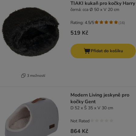
TIAKI kukaň pro kočky Harry
černá: cca Ø 50 x V 20 cm
Rating: 4.5/5
(
16
)
519 Kč
Přidat do košíku
3 možností
Modern Living jeskyně pro
kočky Gent
D 52 x Š 35 x V 30 cm
Not Rated
864 Kč