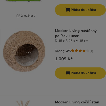
Přidat do košíku
2 možností
Modern Living nástěnný
pelíšek Luxor
D 45 x Š 25 x V 45 cm
Rating: 4/5
(
1
)
1 009 Kč
Přidat do košíku
Modern Living kočičí stan