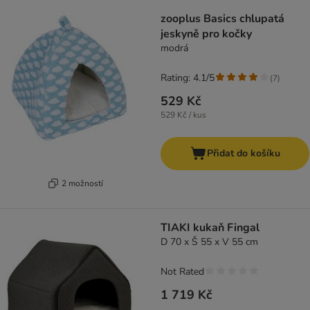
zooplus Basics chlupatá
jeskyně pro kočky
modrá
Rating: 4.1/5
(
7
)
529 Kč
529 Kč / kus
Přidat do košíku
2 možností
TIAKI kukaň Fingal
D 70 x Š 55 x V 55 cm
Not Rated
1 719 Kč