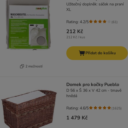
Užitečný doplněk: sáček na praní
XL
Rating: 4.2/5
(
61
)
212 Kč
212 Kč / kus
Přidat do košíku
2 možností
Domek pro kočky Pueblo
D 56 x Š 36 x V 42 cm - tmavě
hnědá
Rating: 4.6/5
(
1625
)
1 479 Kč