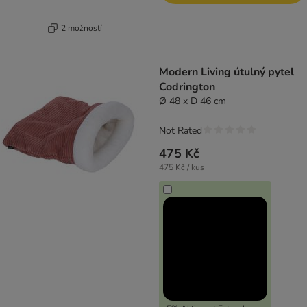
2 možností
Modern Living útulný pytel
Codrington
Ø 48 x D 46 cm
Not Rated
475 Kč
475 Kč / kus