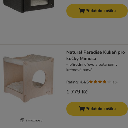
Přidat do košíku
Natural Paradise Kukaň pro
kočky Mimosa
– přírodní dřevo s potahem v
krémové barvě
Rating: 4.4/5
(
16
)
1 779 Kč
Přidat do košíku
2 možností