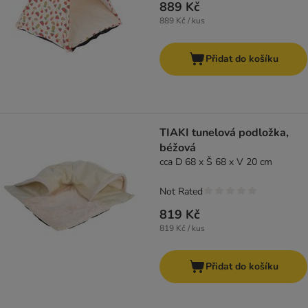
889 Kč
889 Kč / kus
Přidat do košíku
TIAKI tunelová podložka,
béžová
cca D 68 x Š 68 x V 20 cm
Not Rated
819 Kč
819 Kč / kus
Přidat do košíku