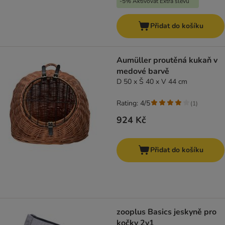
-5% Aktivovat Extra slevu
Přidat do košíku
Aumüller proutěná kukaň v
medové barvě
D 50 x Š 40 x V 44 cm
Rating: 4/5
(
1
)
924 Kč
Přidat do košíku
zooplus Basics jeskyně pro
kočky 2v1