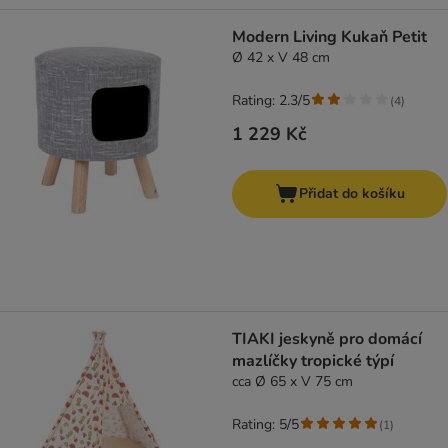
Modern Living Kukaň Petit
Ø 42 x V 48 cm
Rating: 2.3/5
(
4
)
1 229 Kč
Přidat do košíku
TIAKI jeskyně pro domácí
mazlíčky tropické týpí
cca Ø 65 x V 75 cm
Rating: 5/5
(
1
)