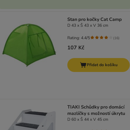
Stan pro kočky Cat Camp
D 43 x Š 43 x V 36 cm
Rating: 4.4/5
(
16
)
107 Kč
Přidat do košíku
TIAKI Schůdky pro domácí
mazlíčky s možností úkrytu
D 60 x Š 44 x V 45 cm