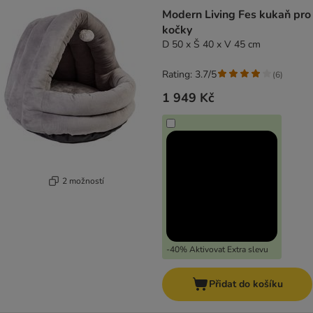
Modern Living Fes kukaň pro
kočky
D 50 x Š 40 x V 45 cm
Rating: 3.7/5
(
6
)
1 949 Kč
2 možností
-40% Aktivovat Extra slevu
Přidat do košíku