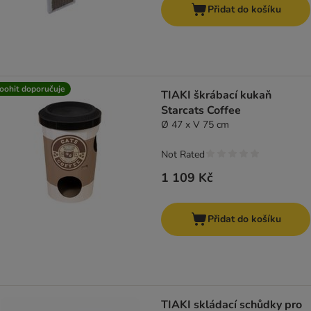
Přidat do košíku
oohit doporučuje
TIAKI škrábací kukaň
Starcats Coffee
Ø 47 x V 75 cm
Not Rated
1 109 Kč
Přidat do košíku
TIAKI skládací schůdky pro