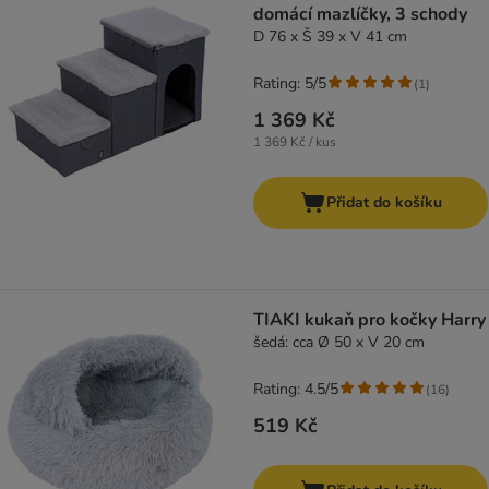
domácí mazlíčky, 3 schody
D 76 x Š 39 x V 41 cm
Rating: 5/5
(
1
)
1 369 Kč
1 369 Kč / kus
Přidat do košíku
TIAKI kukaň pro kočky Harry
šedá: cca Ø 50 x V 20 cm
Rating: 4.5/5
(
16
)
519 Kč