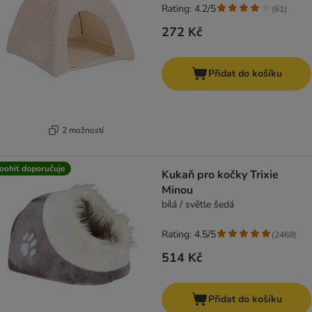
Rating: 4.2/5
(
61
)
272 Kč
Přidat do košíku
2 možností
oohit doporučuje
Kukaň pro kočky Trixie
Minou
bílá / světle šedá
Rating: 4.5/5
(
2468
)
514 Kč
Přidat do košíku