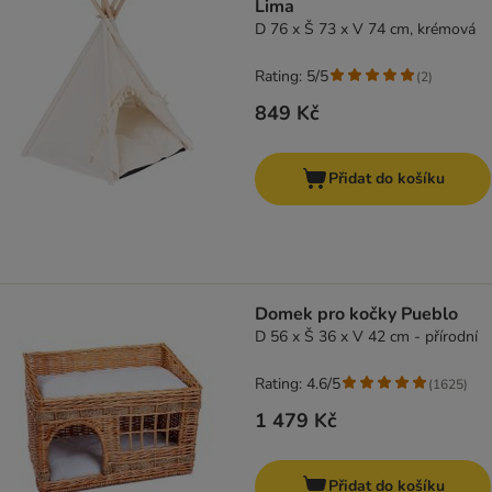
Lima
D 76 x Š 73 x V 74 cm, krémová
Rating: 5/5
(
2
)
849 Kč
Přidat do košíku
Domek pro kočky Pueblo
D 56 x Š 36 x V 42 cm - přírodní
Rating: 4.6/5
(
1625
)
1 479 Kč
Přidat do košíku