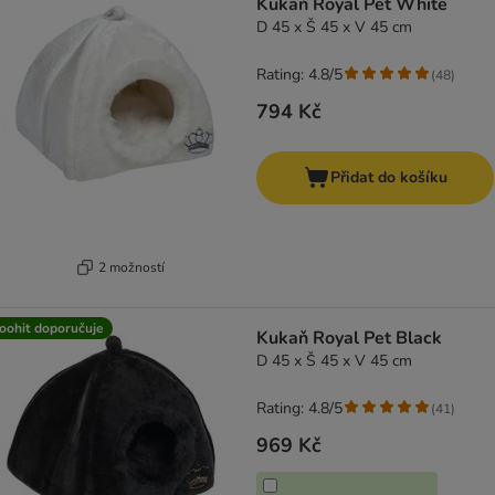
Kukaň Royal Pet White
D 45 x Š 45 x V 45 cm
Rating: 4.8/5
(
48
)
794 Kč
Přidat do košíku
2 možností
oohit doporučuje
Kukaň Royal Pet Black
D 45 x Š 45 x V 45 cm
Rating: 4.8/5
(
41
)
969 Kč