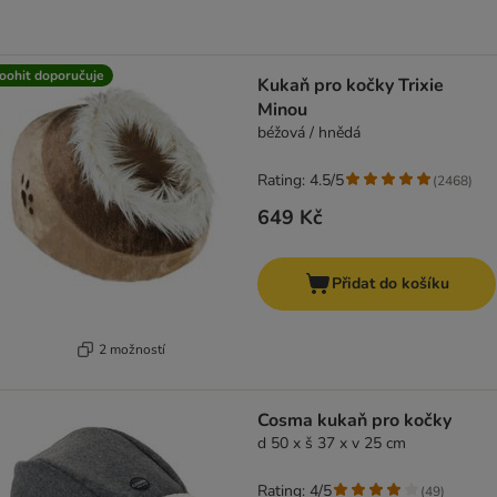
oohit doporučuje
Kukaň pro kočky Trixie
Minou
béžová / hnědá
Rating: 4.5/5
(
2468
)
649 Kč
Přidat do košíku
2 možností
Cosma kukaň pro kočky
d 50 x š 37 x v 25 cm
Rating: 4/5
(
49
)