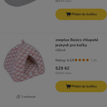
864 Kč / kus
Přidat do košíku
zooplus Basics chlupatá
jeskyně pro kočky
růžová
Rating: 4.1/5
(
7
)
529 Kč
529 Kč / kus
Přidat do košíku
2 možností