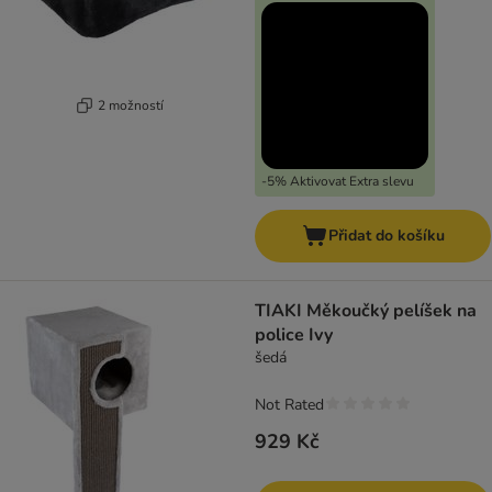
2 možností
-5% Aktivovat Extra slevu
Přidat do košíku
TIAKI Měkoučký pelíšek na
police Ivy
šedá
Not Rated
929 Kč