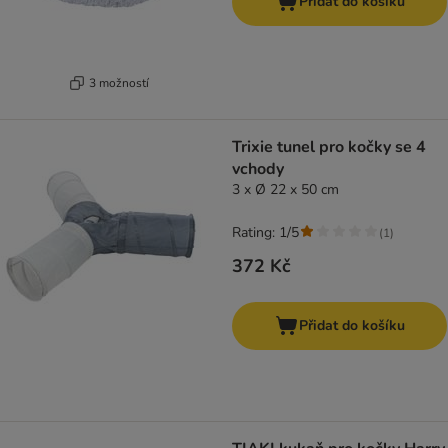
Přidat do košíku
3 možností
Trixie tunel pro kočky se 4
vchody
3 x Ø 22 x 50 cm
Rating: 1/5
(
1
)
372 Kč
Přidat do košíku