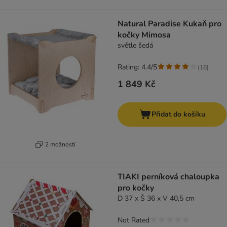
Natural Paradise Kukaň pro
kočky Mimosa
světle šedá
Rating: 4.4/5
(
16
)
1 849 Kč
Přidat do košíku
2 možností
TIAKI perníková chaloupka
pro kočky
D 37 x Š 36 x V 40,5 cm
Not Rated