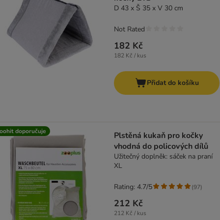
D 43 x Š 35 x V 30 cm
Not Rated
182 Kč
182 Kč / kus
Přidat do košíku
oohit doporučuje
Plstěná kukaň pro kočky
vhodná do policových dílů
Užitečný doplněk: sáček na praní
XL
Rating: 4.7/5
(
97
)
212 Kč
212 Kč / kus