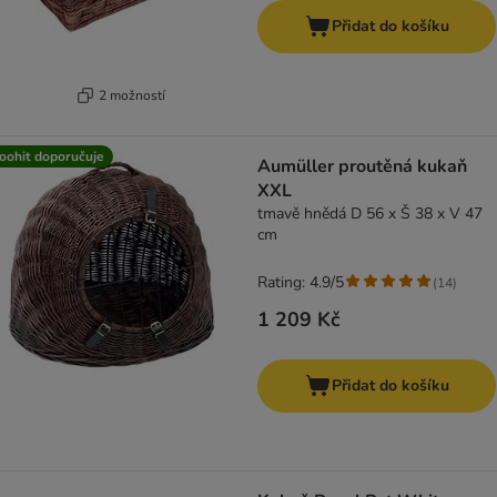
Přidat do košíku
2 možností
oohit doporučuje
Aumüller proutěná kukaň
XXL
tmavě hnědá D 56 x Š 38 x V 47
cm
Rating: 4.9/5
(
14
)
1 209 Kč
Přidat do košíku