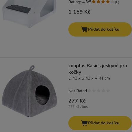
Rating: 4.3/5
(
6
)
1 159 Kč
Přidat do košíku
zooplus Basics jeskyně pro
kočky
D 43 x Š 43 x V 41 cm
Not Rated
277 Kč
277 Kč / kus
Přidat do košíku