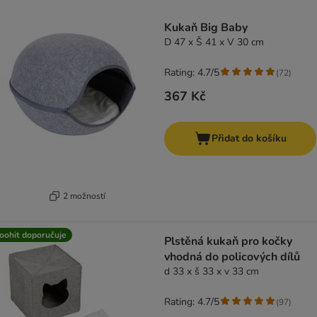
product items have been changed
Kukaň Big Baby
D 47 x Š 41 x V 30 cm
Rating: 4.7/5
(
72
)
367 Kč
Přidat do košíku
2 možností
oohit doporučuje
Plstěná kukaň pro kočky
vhodná do policových dílů
d 33 x š 33 x v 33 cm
Rating: 4.7/5
(
97
)