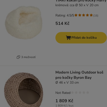
TIAKI kukaň pro kočky Harry
krémová: cca Ø 50 x V 20 cm
Rating: 4.5/5
(
16
)
514 Kč
Přidat do košíku
3 možností
Modern Living Outdoor koš
pro kočky Byron Bay
Ø 46 x V 33 cm
Not Rated
1 809 Kč
1 809 Kč / kus