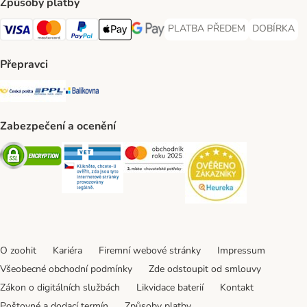
Způsoby platby
PLATBA PŘEDEM
DOBÍRKA
PLATBA PŘEDEM Payment Met
DOBÍRKA Pa
Visa Payment Method
Mastercard Payment Method
PayPal Payment Method
Apple pay Payment Method
GooglePay Payment Method
Přepravci
Česká pošta Shipping Method
PPL Shipping Method
Balíkovna Shipping Method
Zabezpečení a ocenění
Security
Security
Security
Security
O zoohit
Kariéra
Firemní webové stránky
Impressum
Všeobecné obchodní podmínky
Zde odstoupit od smlouvy
Zákon o digitálních službách
Likvidace baterií
Kontakt
Poštovné a dodací termín
Způsoby platby