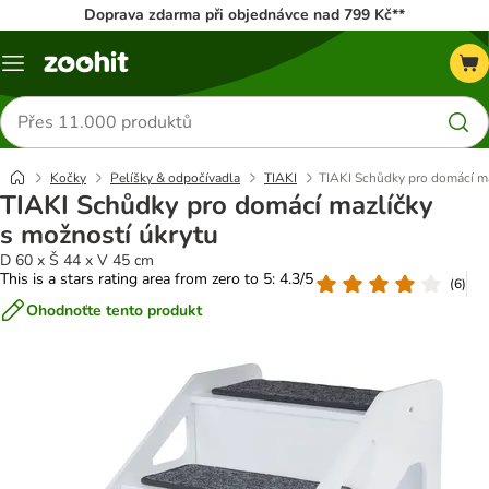
Doprava zdarma při objednávce nad 799 Kč**
Menu
Hledat
produkty
Kočky
Pelíšky & odpočívadla
TIAKI
TIAKI Schůdky pro domácí ma
TIAKI Schůdky pro domácí mazlíčky
s možností úkrytu
D 60 x Š 44 x V 45 cm
This is a stars rating area from zero to 5: 4.3/5
(
6
)
Ohodnoťte tento produkt