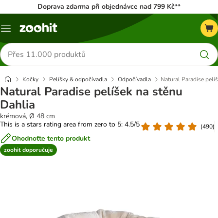
Doprava zdarma při objednávce nad 799 Kč**
Menu
Hledat
produkty
Kočky
Pelíšky & odpočívadla
Odpočívadla
Natural Paradise pelí
Natural Paradise pelíšek na stěnu
Dahlia
krémová, Ø 48 cm
This is a stars rating area from zero to 5: 4.5/5
(
490
)
Ohodnoťte tento produkt
zoohit doporučuje