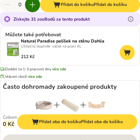
Přidat do košíku
Přidat do košíku
Získejte 31 zooBodů za tento produkt
Můžete také potřebovat
Natural Paradise pelíšek na stěnu Dahlia
Užitečný doplněk: sáček na praní XL
212 Kč
Dodání za 1-3 pracovní dny
více zde
Vrácení zboží
více zde
Často dohromady zakoupené produkty
Celkem
Přidat oba do košíku
Přidat oba do košíku
0 Kč