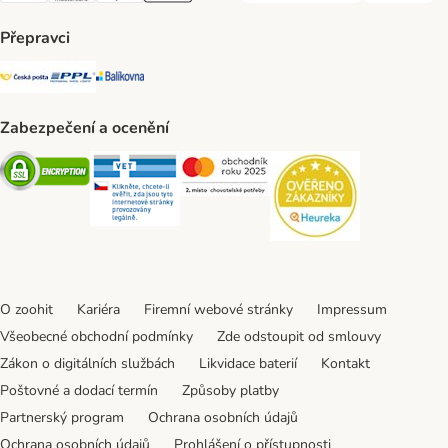
Přepravci
Česká pošta Shipping Method
PPL Shipping Method
Balíkovna Shipping Method
Zabezpečení a ocenění
Security
Security
Security
Security
O zoohit
Kariéra
Firemní webové stránky
Impressum
Všeobecné obchodní podmínky
Zde odstoupit od smlouvy
Zákon o digitálních službách
Likvidace baterií
Kontakt
Poštovné a dodací termín
Způsoby platby
Partnerský program
Ochrana osobních údajů
Ochrana osobních údajů
Prohlášení o přístupnosti