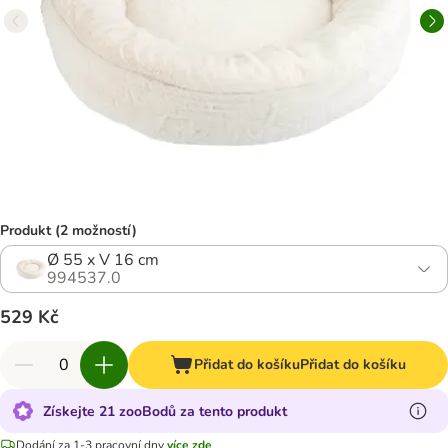
Produkt (2 možností)
Ø 55 x V 16 cm
994537.0
529 Kč
Přidat do košíku
Přidat do košíku
Získejte 21 zooBodů za tento produkt
Dodání za 1-3 pracovní dny
více zde