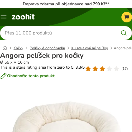
Doprava zdarma při objednávce nad 799 Kč**
Menu
Hledat
produkty
Kočky
Pelíšky & odpočívadla
Kulaté a oválné pelíšky
Angora pel
Angora pelíšek pro kočky
Ø 55 x V 16 cm
This is a stars rating area from zero to 5: 3.3/5
(
17
)
Ohodnoťte tento produkt