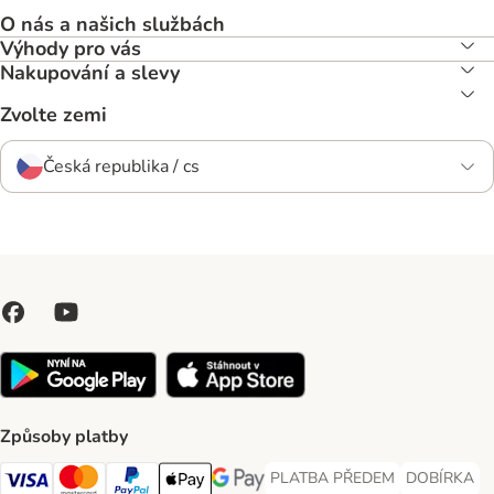
O nás a našich službách
Výhody pro vás
Nakupování a slevy
Zvolte zemi
Česká republika / cs
Způsoby platby
PLATBA PŘEDEM
DOBÍRKA
PLATBA PŘEDEM Payment Met
DOBÍRKA Pa
Visa Payment Method
Mastercard Payment Method
PayPal Payment Method
Apple pay Payment Method
GooglePay Payment Method