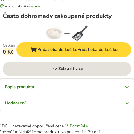
Vrácení zboží
více zde
Často dohromady zakoupené produkty
Celkem
Přidat oba do košíku
Přidat oba do košíku
0 Kč
Zobrazit více
Popis produktu
Hodnocení
*DC = nezávazně doporučená cena **
Podmínky.
"běžně" = Nejnižší cena produktu za posledních 30 dní.